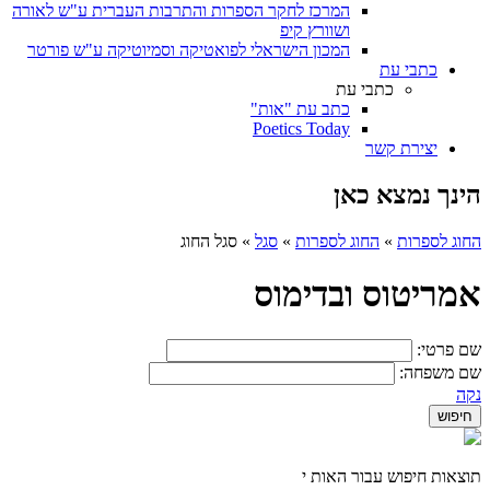
המרכז לחקר הספרות והתרבות העברית ע"ש לאורה
ושוורץ קיפ
המכון הישראלי לפואטיקה וסמיוטיקה ע"ש פורטר
כתבי עת
כתבי עת
כתב עת "אות"
Poetics Today
יצירת קשר
הינך נמצא כאן
החוג לספרות
»
החוג לספרות
»
סגל
»
סגל החוג
אמריטוס ובדימוס
שם פרטי:
שם משפחה:
נקה
תוצאות חיפוש עבור האות י