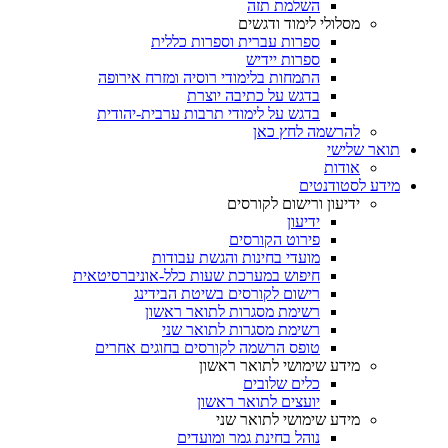
השלמת תזה
מסלולי לימוד ודגשים
ספרות עברית וספרות כללית
ספרות יידיש
התמחות בלימודי רוסיה ומזרח אירופה
בדגש על כתיבה יוצרת
בדגש על לימודי תרבות ערבית-יהודית
להרשמה לחץ כאן
תואר שלישי
אודות
מידע לסטודנטים
ידיעון ורישום לקורסים
ידיעון
פירוט הקורסים
מועדי בחינות והגשת עבודות
חיפוש במערכת שעות כלל-אוניברסיטאית
רישום לקורסים בשיטת הבידינג
רשימת מסגרות לתואר ראשון
רשימת מסגרות לתואר שני
טופס הרשמה לקורסים בחוגים אחרים
מידע שימושי לתואר ראשון
כלים שלובים
יועצים לתואר ראשון
מידע שימושי לתואר שני
נוהל בחינת גמר ומועדים