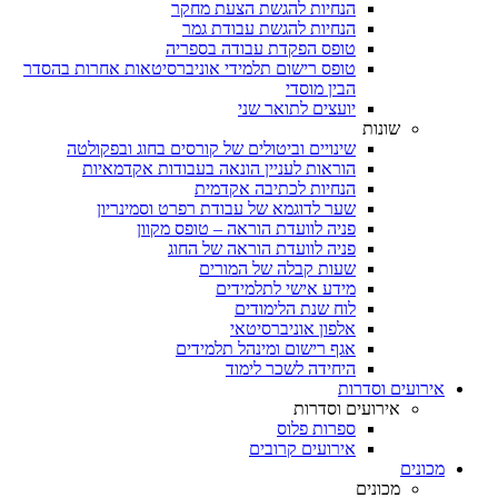
הנחיות להגשת הצעת מחקר
הנחיות להגשת עבודת גמר
טופס הפקדת עבודה בספריה
טופס רישום תלמידי אוניברסיטאות אחרות בהסדר
הבין מוסדי
יועצים לתואר שני
שונות
שינויים וביטולים של קורסים בחוג ובפקולטה
הוראות לעניין הונאה בעבודות אקדמאיות
הנחיות לכתיבה אקדמית
שער לדוגמא של עבודת רפרט וסמינריון
פניה לוועדת הוראה – טופס מקוון
פניה לוועדת הוראה של החוג
שעות קבלה של המורים
מידע אישי לתלמידים
לוח שנת הלימודים
אלפון אוניברסיטאי
אגף רישום ומינהל תלמידים
היחידה לשכר לימוד
אירועים וסדרות
אירועים וסדרות
ספרות פלוס
אירועים קרובים
מכונים
מכונים