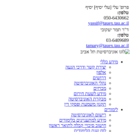
פרופ' עלי [עלי יסיף] יסיף
טלפון:
050-6430662
yassif@tauex.tau.ac.il
ד"ר תמר יעקובי
טלפון:
03-6409689
tamary@tauex.tau.ac.il
מידע כללי
יצירת קשר ודרכי הגעה
אלפון
דרושים
נהלי האוניברסיטה
מכרזים
מידע לשעת חירום
מבקרת האוניברסיטה
תקנון משמעת ופסקי דין
לימודים
רישום לאוניברסיטה
מידע למתעניינים בלימודים
חישוב סיכויי קבלה לתואר ראשון
לוח שנת הלימודים