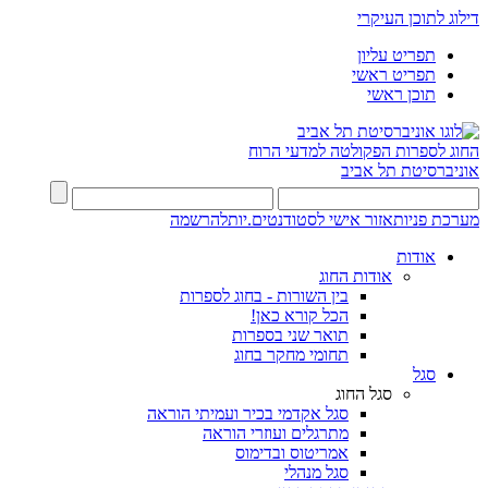
דילוג לתוכן העיקרי
תפריט עליון
תפריט ראשי
תוכן ראשי
החוג לספרות
הפקולטה למדעי הרוח
אוניברסיטת תל אביב
מערכת פניות
אזור אישי לסטודנטים.יות
להרשמה
אודות
אודות החוג
בין השורות - בחוג לספרות
הכל קורא כאן!
תואר שני בספרות
תחומי מחקר בחוג
סגל
סגל החוג
סגל אקדמי בכיר ועמיתי הוראה
מתרגלים ועוזרי הוראה
אמריטוס ובדימוס
סגל מנהלי