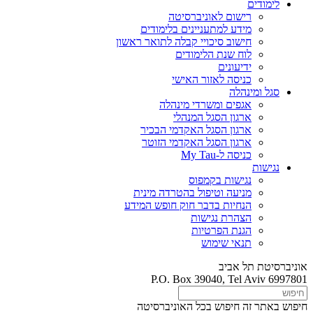
לימודים
רישום לאוניברסיטה
מידע למתעניינים בלימודים
חישוב סיכויי קבלה לתואר ראשון
לוח שנת הלימודים
ידיעונים
כניסה לאזור האישי
סגל ומינהלה
אגפים ומשרדי מינהלה
ארגון הסגל המנהלי
ארגון הסגל האקדמי הבכיר
ארגון הסגל האקדמי הזוטר
כניסה ל-My Tau
נגישות
נגישות בקמפוס
מניעה וטיפול בהטרדה מינית
הנחיות בדבר חוק חופש המידע
הצהרת נגישות
הגנת הפרטיות
תנאי שימוש
אוניברסיטת תל אביב
P.O. Box 39040, Tel Aviv 6997801
חיפוש באתר זה
חיפוש בכל האוניברסיטה