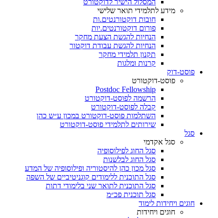
המסלול הישיר לדוקטורט
מידע לתלמידי תואר שלישי
חובות דוקטורנטים.ות
פורום דוקטורנטים.יות
הנחיות להגשת הצעת מחקר
הנחיות להגשת עבודת דוקטור
תקנון תלמידי מחקר
קרנות ומלגות
פוסט-דוק
פוסט-דוקטורט
Postdoc Fellowship
הרשמה לפוסט-דוקטורט
קבלה לפוסט-דוקטורט
השתלמות פוסט-דוקטורט במכון ע״ש כהן
שירותים לתלמידי פוסט-דוקטורט
סגל
סגל אקדמי
סגל החוג לפילוסופיה
סגל החוג לבלשנות
סגל מכון כהן להיסטוריה ופילוסופיה של המדע
סגל התוכנית ללימודים קוגניטיביים של השפה
סגל התוכנית לתואר שני בלימודי דתות
סגל תוכנית פכ״מ
חוגים ויחידות לימוד
חוגים ויחידות