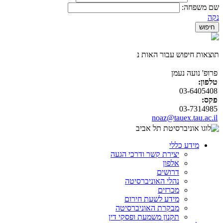
שם משפחה:
נקה
תוצאות חיפוש עבור האות נ
פרופ' נועה נעמן
טלפון:
03-6405408
פקס:
03-7314985
noaz@tauex.tau.ac.il
מידע כללי
יצירת קשר ודרכי הגעה
אלפון
דרושים
נהלי האוניברסיטה
מכרזים
מידע לשעת חירום
מבקרת האוניברסיטה
תקנון משמעת ופסקי דין