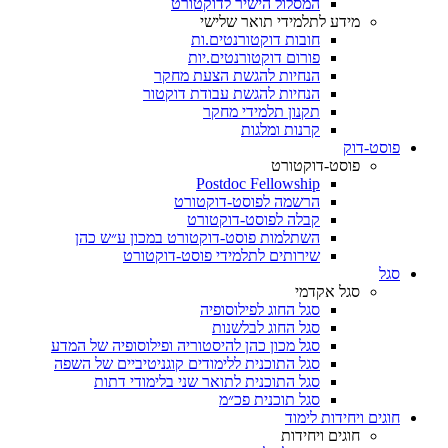
המסלול הישיר לדוקטורט
מידע לתלמידי תואר שלישי
חובות דוקטורנטים.ות
פורום דוקטורנטים.יות
הנחיות להגשת הצעת מחקר
הנחיות להגשת עבודת דוקטור
תקנון תלמידי מחקר
קרנות ומלגות
פוסט-דוק
פוסט-דוקטורט
Postdoc Fellowship
הרשמה לפוסט-דוקטורט
קבלה לפוסט-דוקטורט
השתלמות פוסט-דוקטורט במכון ע״ש כהן
שירותים לתלמידי פוסט-דוקטורט
סגל
סגל אקדמי
סגל החוג לפילוסופיה
סגל החוג לבלשנות
סגל מכון כהן להיסטוריה ופילוסופיה של המדע
סגל התוכנית ללימודים קוגניטיביים של השפה
סגל התוכנית לתואר שני בלימודי דתות
סגל תוכנית פכ״מ
חוגים ויחידות לימוד
חוגים ויחידות