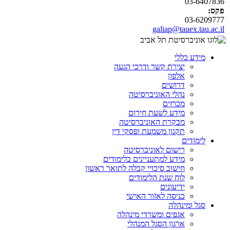
03-6407836
פקס:
03-6209777
galiap@tauex.tau.ac.il
מידע כללי
יצירת קשר ודרכי הגעה
אלפון
דרושים
נהלי האוניברסיטה
מכרזים
מידע לשעת חירום
מבקרת האוניברסיטה
תקנון משמעת ופסקי דין
לימודים
רישום לאוניברסיטה
מידע למתעניינים בלימודים
חישוב סיכויי קבלה לתואר ראשון
לוח שנת הלימודים
ידיעונים
כניסה לאזור האישי
סגל ומינהלה
אגפים ומשרדי מינהלה
ארגון הסגל המנהלי