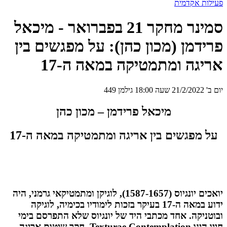
פעילות אקדמית
סמינר מחקר 21 בפברואר - מיכאל
פרידמן (מכון כהן): על מפגשים בין
אריגה ומתמטיקה במאה ה-17
יום ב' 21/2/2022 שעה 18:00 גילמן 449
מיכאל פרידמן – מכון כהן
על מפגשים בין אריגה ומתמטיקה במאה ה-17
יואכים יונגיוס (1587-1657), לוגיקן ומתמטיקאי גרמני, היה
ידוע במאה ה-17 בעיקר בזכות לימודיו בכימיה, לוגיקה
ובוטניקה. אחד מכתבי היד של יונגיוס שלא התפרסם בימי
חייו הינו
Texturae Contemplation
, חקר שיטות אריגה