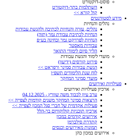
פוסט-דוקטורט
השתלמות בתר-דוקטורט
קול קורא >>
מידע לסטודנטים
נהלים והנחיות
נהלים, עזרה והנחיות לכתיבה ולהגשת עבודות
הנחיות לכתיבת עבודת גמר (תזה)
הנחיות לפרויקט גמר ובחינה בע״פ
עבודות מאסטר
הליך סיום לימודי התואר
מועדי לימוד והגשת עבודות
פירוט קורסים (ידיעון)
הגשת עבודות סמינר ורפראט >>
לוח שנת הלימודים תשפ״ו
מועדי סמינר המחקר
פעילויות ואירועים
ארכיון פעילויות ואירועים
ערב עיון לכבוד משה שוורץ - 04.12.2025
הרצאות סמינר המחקר משנים קודמות לצפייה >>
פעילות אקדמית של חברי סגל המכון לצפייה >>
ארכיון תוכניות קולוקוויום בר-הלל
אירועים קודמים במכון
קתדרת סילברמן
תמונות מאירועים וכנסים
אירועים במכון כהן