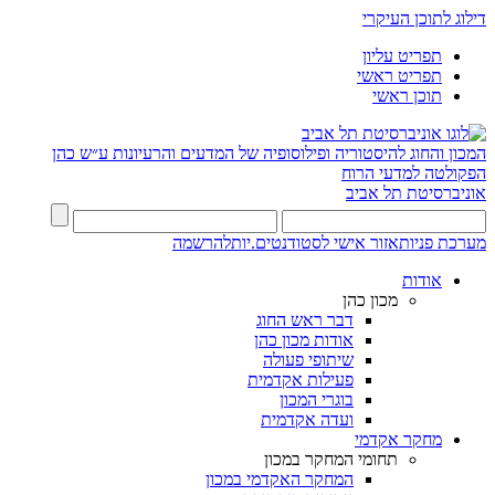
דילוג לתוכן העיקרי
תפריט עליון
תפריט ראשי
תוכן ראשי
המכון והחוג להיסטוריה ופילוסופיה של המדעים והרעיונות ע״ש כהן
הפקולטה למדעי הרוח
אוניברסיטת תל אביב
מערכת פניות
אזור אישי לסטודנטים.יות
להרשמה
אודות
מכון כהן
דבר ראש החוג
אודות מכון כהן
שיתופי פעולה
פעילות אקדמית
בוגרי המכון
ועדה אקדמית
מחקר אקדמי
תחומי המחקר במכון
המחקר האקדמי במכון