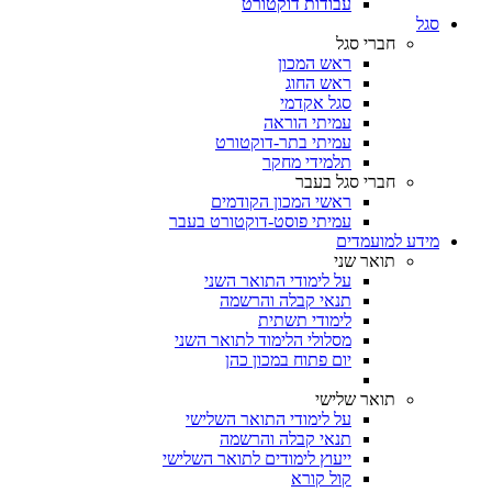
עבודות דוקטורט
סגל
חברי סגל
ראש המכון
ראש החוג
סגל אקדמי
עמיתי הוראה
עמיתי בתר-דוקטורט
תלמידי מחקר
חברי סגל בעבר
ראשי המכון הקודמים
עמיתי פוסט-דוקטורט בעבר
מידע למועמדים
תואר שני
על לימודי התואר השני
תנאי קבלה והרשמה
לימודי תשתית
מסלולי הלימוד לתואר השני
יום פתוח במכון כהן
תואר שלישי
על לימודי התואר השלישי
תנאי קבלה והרשמה
ייעוץ לימודים לתואר השלישי
קול קורא