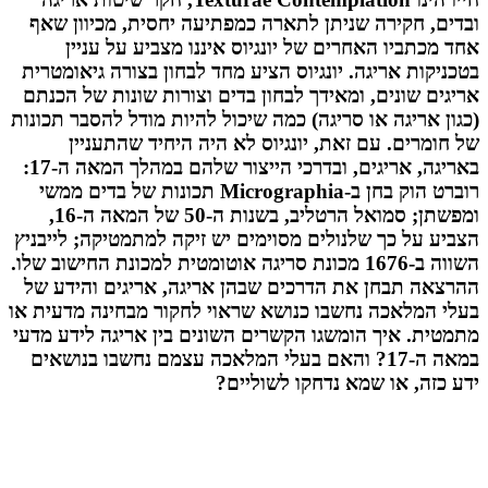
ובדים, חקירה שניתן לתארה כמפתיעה יחסית, מכיוון שאף
אחד מכתביו האחרים של יונגיוס איננו מצביע על עניין
בטכניקות אריגה. יונגיוס הציע מחד לבחון בצורה גיאומטרית
אריגים שונים, ומאידך לבחון בדים וצורות שונות של הכנתם
(כגון אריגה או סריגה) כמה שיכול להיות מודל להסבר תכונות
של חומרים. עם זאת, יונגיוס לא היה היחיד שהתעניין
באריגה, אריגים, ובדרכי הייצור שלהם במהלך המאה ה-17:
רוברט הוק בחן ב-
Micrographia
תכונות של בדים ממשי
ומפשתן; סמואל הרטליב, בשנות ה-50 של המאה ה-16,
הצביע על כך שלנולים מסוימים יש זיקה למתמטיקה; לייבניץ
השווה ב-1676 מכונת סריגה אוטומטית למכונת החישוב שלו.
ההרצאה תבחן את הדרכים שבהן אריגה, אריגים והידע של
בעלי המלאכה נחשבו כנושא שראוי לחקור מבחינה מדעית או
מתמטית. איך הומשגו הקשרים השונים בין אריגה לידע מדעי
במאה ה-17? והאם בעלי המלאכה עצמם נחשבו בנושאים
ידע כזה, או שמא נדחקו לשוליים?