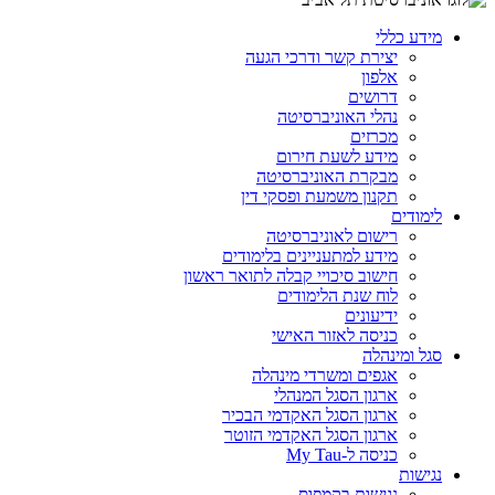
מידע כללי
יצירת קשר ודרכי הגעה
אלפון
דרושים
נהלי האוניברסיטה
מכרזים
מידע לשעת חירום
מבקרת האוניברסיטה
תקנון משמעת ופסקי דין
לימודים
רישום לאוניברסיטה
מידע למתעניינים בלימודים
חישוב סיכויי קבלה לתואר ראשון
לוח שנת הלימודים
ידיעונים
כניסה לאזור האישי
סגל ומינהלה
אגפים ומשרדי מינהלה
ארגון הסגל המנהלי
ארגון הסגל האקדמי הבכיר
ארגון הסגל האקדמי הזוטר
כניסה ל-My Tau
נגישות
נגישות בקמפוס