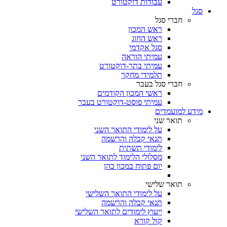
עבודות דוקטורט
סגל
חברי סגל
ראש המכון
ראש החוג
סגל אקדמי
עמיתי הוראה
עמיתי בתר-דוקטורט
תלמידי מחקר
חברי סגל בעבר
ראשי המכון הקודמים
עמיתי פוסט-דוקטורט בעבר
מידע למועמדים
תואר שני
על לימודי התואר השני
תנאי קבלה והרשמה
לימודי תשתית
מסלולי הלימוד לתואר השני
יום פתוח במכון כהן
תואר שלישי
על לימודי התואר השלישי
תנאי קבלה והרשמה
ייעוץ לימודים לתואר השלישי
קול קורא