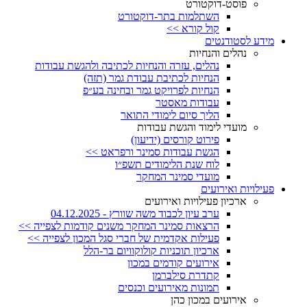
פוסט-דוקטורט
השתלמות בתר-דוקטורט
קול קורא >>
מידע לסטודנטים
נהלים והנחיות
נהלים, עזרה והנחיות לכתיבה ולהגשת עבודות
הנחיות לכתיבת עבודת גמר (תזה)
הנחיות לפרויקט גמר ובחינה בע״פ
עבודות מאסטר
הליך סיום לימודי התואר
מועדי לימוד והגשת עבודות
פירוט קורסים (ידיעון)
הגשת עבודות סמינר ורפראט >>
לוח שנת הלימודים תשפ״ו
מועדי סמינר המחקר
פעילויות ואירועים
ארכיון פעילויות ואירועים
ערב עיון לכבוד משה שוורץ - 04.12.2025
הרצאות סמינר המחקר משנים קודמות לצפייה >>
פעילות אקדמית של חברי סגל המכון לצפייה >>
ארכיון תוכניות קולוקוויום בר-הלל
אירועים קודמים במכון
קתדרת סילברמן
תמונות מאירועים וכנסים
אירועים במכון כהן