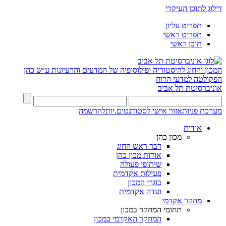
דילוג לתוכן העיקרי
תפריט עליון
תפריט ראשי
תוכן ראשי
המכון והחוג להיסטוריה ופילוסופיה של המדעים והרעיונות ע״ש כהן
הפקולטה למדעי הרוח
אוניברסיטת תל אביב
מערכת פניות
אזור אישי לסטודנטים.יות
להרשמה
אודות
מכון כהן
דבר ראש החוג
אודות מכון כהן
שיתופי פעולה
פעילות אקדמית
בוגרי המכון
ועדה אקדמית
מחקר אקדמי
תחומי המחקר במכון
המחקר האקדמי במכון