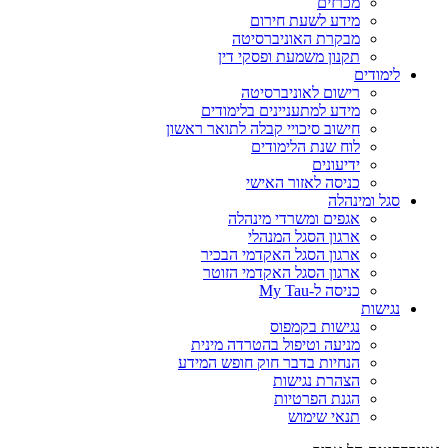
מכרזים
מידע לשעת חירום
מבקרת האוניברסיטה
תקנון משמעת ופסקי דין
לימודים
רישום לאוניברסיטה
מידע למתעניינים בלימודים
חישוב סיכויי קבלה לתואר ראשון
לוח שנת הלימודים
ידיעונים
כניסה לאזור האישי
סגל ומינהלה
אגפים ומשרדי מינהלה
ארגון הסגל המנהלי
ארגון הסגל האקדמי הבכיר
ארגון הסגל האקדמי הזוטר
כניסה ל-My Tau
נגישות
נגישות בקמפוס
מניעה וטיפול בהטרדה מינית
הנחיות בדבר חוק חופש המידע
הצהרת נגישות
הגנת הפרטיות
תנאי שימוש