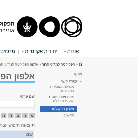
תוכן
תפריט
עליון
ראשי
הפקול
אוניבר
אודות
יחידות אקדמיות
מרכזים 
|
|
הינך נמצא כאן
>
הפקולטה למדעי הרוח
> אלפון הפקולטה למדעי הר
אלפון הפ
ראשי
יצירת קשר
מנהלת ומזכירות
הפקולטה
שם פרטי:
מזכירויות החוגים
ושעות הקבלה
אלפון הפקולטה
א
ב
ג
ד
ה
מחשוב
תוצאות חיפוש עבור
שם