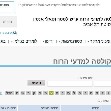
מערכת פ
אלפון
שער לסטודנטים
שער לסגל האקדמי
שער לסגל המנהלי
English
חיפוש
טה למדעי הרוח
ע"ש לסטר וסאלי אנטין
סיטת תל אביב
חיפוש באתר ז
ומכוני מחקר
סטודנטים/ות
ידיעון
לומדים בגילמן
בוגר
|
|
|
|
וח
קולטה למדעי הרוח
שם משפחה:
ו
ז
ח
ט
י
כ
ל
מ
נ
ס
ע
פ
צ
ק
ר
ש
ת
הכל
נק
 האות ע
יחידה
יחידת משנה
מיקום / זמ