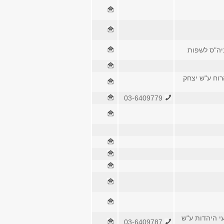
ביה"ס לשפות
רוח ע"ש יצחק
03-6409779
י היהדות ע"ש
03-6409787