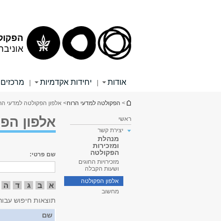
תוכן
תפריט
עליון
ראשי
הפקול
אוניבר
אודות
יחידות אקדמיות
מרכזים 
|
|
הינך נמצא כאן
>
הפקולטה למדעי הרוח
> אלפון הפקולטה למדעי הר
אלפון הפ
ראשי
יצירת קשר
מנהלת
ומזכירות
הפקולטה
שם פרטי:
מזכירויות החוגים
ושעות הקבלה
אלפון הפקולטה
א
ב
ג
ד
ה
מחשוב
תוצאות חיפוש עבור
שם