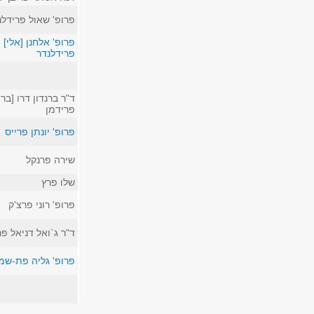
פרופ' שאול פרידלנ
פרופ' אלחנן [אלי]
פרידלנדר
ד"ר ברנדון דרו [ברן
פרידמן
פרופ' יונתן פרייס
שירה פרנקל
שלו פרץ
פרופ' רוני פרצ'ק
ד"ר ג`ואל דניאל פ
פרופ' גליה פת-שמ