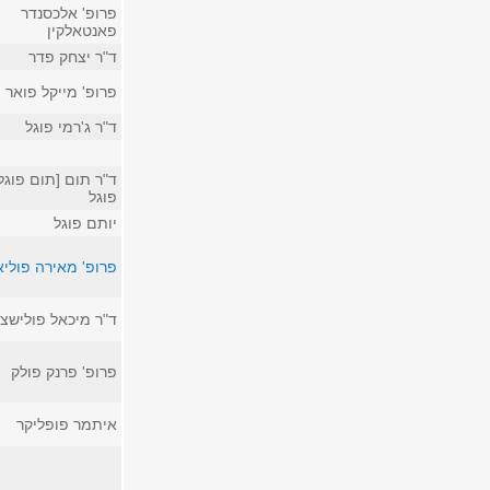
פרופ' אלכסנדר
פאנטאלקין
ד"ר יצחק פדר
פרופ' מייקל פואר
ד"ר ג'רמי פוגל
ד"ר תום [תום פוגל
פוגל
יותם פוגל
פרופ' מאירה פוליא
ד"ר מיכאל פולישצו
פרופ' פרנק פולק
איתמר פופליקר