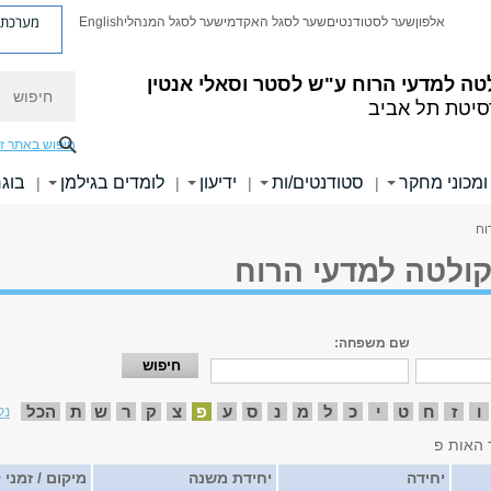
מערכת פ
אלפון
שער לסטודנטים
שער לסגל האקדמי
שער לסגל המנהלי
English
חיפוש
טה למדעי הרוח
ע"ש לסטר וסאלי אנטין
סיטת תל אביב
חיפוש באתר ז
ומכוני מחקר
סטודנטים/ות
ידיעון
לומדים בגילמן
בוגר
|
|
|
|
וח
קולטה למדעי הרוח
שם משפחה:
ו
ז
ח
ט
י
כ
ל
מ
נ
ס
ע
פ
צ
ק
ר
ש
ת
הכל
נק
 האות פ
יחידה
יחידת משנה
מיקום / זמני