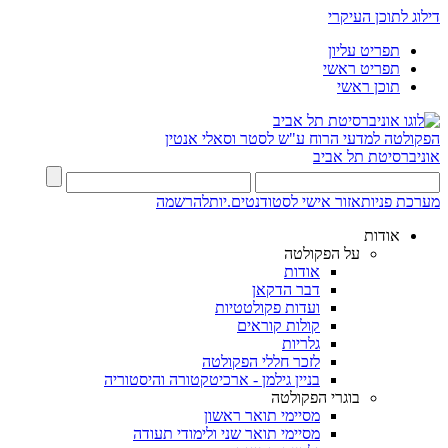
דילוג לתוכן העיקרי
תפריט עליון
תפריט ראשי
תוכן ראשי
הפקולטה למדעי הרוח
ע"ש לסטר וסאלי אנטין
אוניברסיטת תל אביב
מערכת פניות
אזור אישי לסטודנטים.יות
להרשמה
אודות
על הפקולטה
אודות
דבר הדקאן
ועדות פקולטטיות
קולות קוראים
גלריות
לזכר חללי הפקולטה
בניין גילמן - ארכיטקטורה והיסטוריה
בוגרי הפקולטה
מסיימי תואר ראשון
מסיימי תואר שני ולימודי תעודה