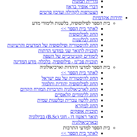
גלריית תמונות
דברי אופיר בראון
הצטרפות לקהילה ועדכון פרטים
יחידות אקדמיות
בית הספר לפילוסופיה, בלשנות ולימודי מדע
לאתר בית הספר >>
החוג לפילוסופיה
החוג לבלשנות
החוג להיסטוריה ופילוסופיה של המדעים והרעיונות
תוכנית לתואר שני במדעי הדתות
לימודים קוגניטיביים של השפה
תוכנית פכ"מ - פילוסופיה, כלכלה, מדע המדינה
בית הספר למדעי היהדות וארכיאולוגיה
לאתר בית הספר >>
החוג להיסטוריה של עם ישראל
החוג לפילוסופיה יהודית ותלמוד
החוג לארכיאולוגיה ותרבויות המזרח הקדום
החוג ללימודים קלאסיים
החוג ללשון עברית ובלשנות שמית
החוג למקרא
תוכנית אופקים
תואר ראשון דו - חוגי (B.Sc) בביולוגיה
ובארכיאולוגיה
בית הספר למדעי התרבות
לאתר בית הספר >>