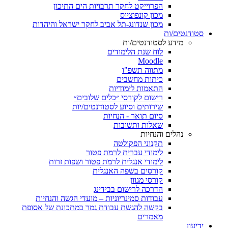
הפרוייקט לחקר תרבויות הים התיכון
מכון קונפוציוס
מכון שנדונג-תל אביב לחקר ישראל והיהדות
סטודנטים/ות
מידע לסטודנטים/ות
לוח שנת הלימודים
Moodle
מתווה תשפ"ו
כיתות מחשבים
התאמות לימודיות
רישום לקורסי ״כלים שלובים״
שירותים וסיוע לסטודנטים/יות
סיום תואר - הנחיות
שאלות ותשובות
נהלים והנחיות
תקנוני הפקולטה
לימודי עברית לרמת פטור
לימודי אנגלית לרמת פטור ושפות זרות
קורסים בשפה האנגלית
קורסי מגוון
הדרכה לרישום בבידינג
עבודות סמינריוניות – מועדי הגשה והנחיות
בקשה להגשת עבודת גמר במתכונת של אסופת
מאמרים
ידיעון