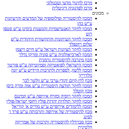
מרכז לחינוך מדעי וטכנולוגי
מרכז לפדגוגיה דיגיטלית
מכונים
המכון להיסטוריה ופילוסופיה של המדעים והרעיונות
ע"ש כהן
המכון לחקר האנטישמיות והגזענות בימינו ע"ש סטפן
רוט
המכון לחקר העיתונות והתקשורת היהודית ע"ש
שלום רוזנפלד
המכון לחקר הציונות וישראל ע"ש חיים וייצמן
המכון לארכיאולוגיה ע"ש סוניה ומרקו נדלר
מכון מינרבה להיסטוריה גרמנית
המכון הישראלי לפואטיקה וסמיוטיקה ע"ש פורטר
המכון ללשון, לספרות ולתרבות היידיש ע"ש יונה
גולדריץ'
מכון לדו-קיום יהודי-ערבי ע"ש וולטר לבך
המכון לחקר תודעה היסטורית ע"ש אוה ומרק ביסן
מכון קוטלר
המכון לחקר רוסיה ומזרח אירופה ע"ש קמינגס
המכון לחקר תולדות יהדות פולין ויחסי ישראל-פולין
המכון ללימודים אירופיים ע"ש מוריס א' קוריאל
מכון להיסטוריה של אירופה ותרבותה ע"ש פרד ו'
לסינג
מכון סברדלין להיסטוריה ותרבות של אמריקה
הלטינית