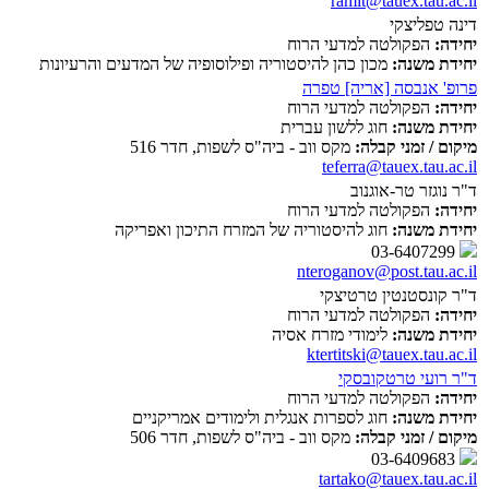
ramit@tauex.tau.ac.il
דינה טפליצקי
יחידה:
הפקולטה למדעי הרוח
יחידת משנה:
מכון כהן להיסטוריה ופילוסופיה של המדעים והרעיונות
פרופ' אנבסה [אריה] טפרה
יחידה:
הפקולטה למדעי הרוח
יחידת משנה:
חוג ללשון עברית
מיקום / זמני קבלה:
מקס ווב - ביה"ס לשפות, חדר 516
teferra@tauex.tau.ac.il
ד"ר נוגזר טר-אוגנוב
יחידה:
הפקולטה למדעי הרוח
יחידת משנה:
חוג להיסטוריה של המזרח התיכון ואפריקה
03-6407299
nteroganov@post.tau.ac.il
ד"ר קונסטנטין טרטיצקי
יחידה:
הפקולטה למדעי הרוח
יחידת משנה:
לימודי מזרח אסיה
ktertitski@tauex.tau.ac.il
ד"ר רועי טרטקובסקי
יחידה:
הפקולטה למדעי הרוח
יחידת משנה:
חוג לספרות אנגלית ולימודים אמריקניים
מיקום / זמני קבלה:
מקס ווב - ביה"ס לשפות, חדר 506
03-6409683
tartako@tauex.tau.ac.il