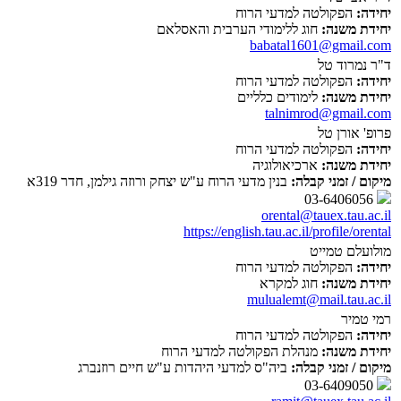
יחידה:
הפקולטה למדעי הרוח
יחידת משנה:
חוג ללימודי הערבית והאסלאם
babatal1601@gmail.com
ד"ר נמרוד טל
יחידה:
הפקולטה למדעי הרוח
יחידת משנה:
לימודים כלליים
talnimrod@gmail.com
פרופ' אורן טל
יחידה:
הפקולטה למדעי הרוח
יחידת משנה:
ארכיאולוגיה
מיקום / זמני קבלה:
בנין מדעי הרוח ע"ש יצחק ורוזה גילמן, חדר 319א
03-6406056
orental@tauex.tau.ac.il
https://english.tau.ac.il/profile/orental
מולועלם טמייט
יחידה:
הפקולטה למדעי הרוח
יחידת משנה:
חוג למקרא
mulualemt@mail.tau.ac.il
רמי טמיר
יחידה:
הפקולטה למדעי הרוח
יחידת משנה:
מנהלת הפקולטה למדעי הרוח
מיקום / זמני קבלה:
ביה"ס למדעי היהדות ע"ש חיים רוזנברג
03-6409050