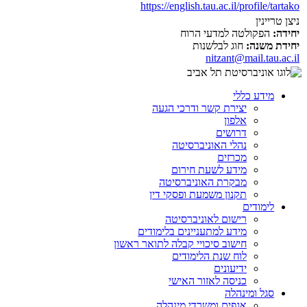
https://english.tau.ac.il/profile/tartako
ניצן טריינין
יחידה:
הפקולטה למדעי הרוח
יחידת משנה:
חוג לבלשנות
nitzant@mail.tau.ac.il
מידע כללי
יצירת קשר ודרכי הגעה
אלפון
דרושים
נהלי האוניברסיטה
מכרזים
מידע לשעת חירום
מבקרת האוניברסיטה
תקנון משמעת ופסקי דין
לימודים
רישום לאוניברסיטה
מידע למתעניינים בלימודים
חישוב סיכויי קבלה לתואר ראשון
לוח שנת הלימודים
ידיעונים
כניסה לאזור האישי
סגל ומינהלה
אגפים ומשרדי מינהלה