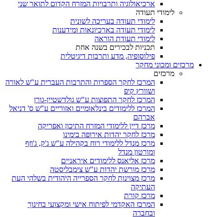
ארכיאולוגיה ותרבויות המזרח הקדום לתואר שני
לימודי תעודה
לימודי תעודה בעריכה לשונית
לימודי תעודה בארכיונאות ומידענות
לימודי תעודת הוראה
תכניות לבכירים בשנה אחת
פילוסופיה, מדע ותרבות דיגיטלית
מרכזים ומכוני מחקר
מרכזים
המרכז לחקר הספרות והתרבות העברית ע"ש לאורה
ושוורץ קיפ
המרכז לחקר התפוצות ע"ש גולדשטיין-גורן
המרכז ללימודים בינלאומיים ואזוריים ע"ש ס' דניאל
אברהם
מרכז דיין ללימודי המזרח התיכון ואפריקה
מרכז לחקר יהדות אירופה בימינו
מרכז מנדל ללימודי רוח בקהילה ע"ש ג'ק, ג'וזף
ומורטון מנדל
מרכז אליאנס ללימודים איראניים
מרכז מורשת יהדות ע"ש צימבליסטה
מרכז מצוינות לחקר הספרייה היהודית בשלהי העת
העתיקה
מרכז קורת
המרכז האקדמי לפיתוח אישי ומקצועי בחינוך
ובחברה