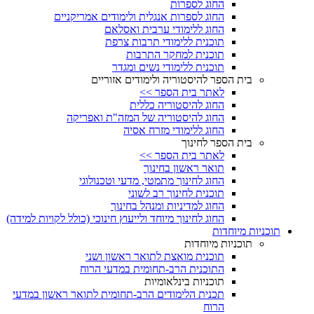
החוג לספרות
החוג לספרות אנגלית ולימודים אמריקניים
החוג ללימודי ערבית ואסלאם
תוכנית ללימודי תרבות צרפת
תוכנית למחקר התרבות
תוכנית ללימודי נשים ומגדר
בית הספר להיסטוריה ולימודים אזוריים
לאתר בית הספר >>
החוג להיסטוריה כללית
החוג להיסטוריה של המזה"ת ואפריקה
החוג ללימודי מזרח אסיה
בית הספר לחינוך
לאתר בית הספר >>
תואר ראשון בחינוך
החוג לחינוך מתמטי, מדעי וטכנולוגי
תוכנית לחינוך רב לשוני
החוג למדיניות ומנהל בחינוך
החוג לחינוך מיוחד ולייעוץ חינוכי (כולל לקויות למידה)
תוכניות מיוחדות
תוכניות מיוחדות
תוכנית מואצת לתואר ראשון ושני
התוכנית הרב-תחומית במדעי הרוח
תוכניות בינלאומיות
תכנית הלימודים הרב-תחומית לתואר ראשון במדעי
הרוח