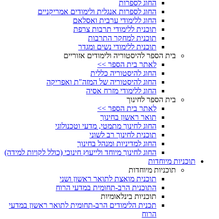
החוג לספרות
החוג לספרות אנגלית ולימודים אמריקניים
החוג ללימודי ערבית ואסלאם
תוכנית ללימודי תרבות צרפת
תוכנית למחקר התרבות
תוכנית ללימודי נשים ומגדר
בית הספר להיסטוריה ולימודים אזוריים
לאתר בית הספר >>
החוג להיסטוריה כללית
החוג להיסטוריה של המזה"ת ואפריקה
החוג ללימודי מזרח אסיה
בית הספר לחינוך
לאתר בית הספר >>
תואר ראשון בחינוך
החוג לחינוך מתמטי, מדעי וטכנולוגי
תוכנית לחינוך רב לשוני
החוג למדיניות ומנהל בחינוך
החוג לחינוך מיוחד ולייעוץ חינוכי (כולל לקויות למידה)
תוכניות מיוחדות
תוכניות מיוחדות
תוכנית מואצת לתואר ראשון ושני
התוכנית הרב-תחומית במדעי הרוח
תוכניות בינלאומיות
תכנית הלימודים הרב-תחומית לתואר ראשון במדעי
הרוח