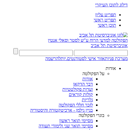
דילוג לתוכן העיקרי
תפריט עליון
תפריט ראשי
תוכן ראשי
הפקולטה למדעי הרוח
ע"ש לסטר וסאלי אנטין
אוניברסיטת תל אביב
מערכת פניות
אזור אישי לסטודנטים.יות
להרשמה
אודות
על הפקולטה
אודות
דבר הדקאן
ועדות פקולטטיות
קולות קוראים
גלריות
לזכר חללי הפקולטה
בניין גילמן - ארכיטקטורה והיסטוריה
בוגרי הפקולטה
מסיימי תואר ראשון
מסיימי תואר שני ולימודי תעודה