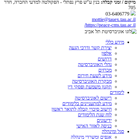
מיקום / זמני קבלה:
בנין ע"ש פרץ נפתלי - הפקולטה למדעי החברה, חדר
705
03-6406779
mottie@tauex.tau.ac.il
https://peace-cms.tau.ac.il/
מידע כללי
יצירת קשר ודרכי הגעה
אלפון
דרושים
נהלי האוניברסיטה
מכרזים
מידע לשעת חירום
מבקרת האוניברסיטה
תקנון משמעת ופסקי דין
לימודים
רישום לאוניברסיטה
מידע למתעניינים בלימודים
חישוב סיכויי קבלה לתואר ראשון
לוח שנת הלימודים
ידיעונים
כניסה לאזור האישי
סגל ומינהלה
אגפים ומשרדי מינהלה