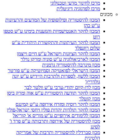
מרכז לחינוך מדעי וטכנולוגי
מרכז לפדגוגיה דיגיטלית
מכונים
המכון להיסטוריה ופילוסופיה של המדעים והרעיונות
ע"ש כהן
המכון לחקר האנטישמיות והגזענות בימינו ע"ש סטפן
רוט
המכון לחקר העיתונות והתקשורת היהודית ע"ש
שלום רוזנפלד
המכון לחקר הציונות וישראל ע"ש חיים וייצמן
המכון לארכיאולוגיה ע"ש סוניה ומרקו נדלר
מכון מינרבה להיסטוריה גרמנית
המכון הישראלי לפואטיקה וסמיוטיקה ע"ש פורטר
המכון ללשון, לספרות ולתרבות היידיש ע"ש יונה
גולדריץ'
מכון לדו-קיום יהודי-ערבי ע"ש וולטר לבך
המכון לחקר תודעה היסטורית ע"ש אוה ומרק ביסן
מכון קוטלר
המכון לחקר רוסיה ומזרח אירופה ע"ש קמינגס
המכון לחקר תולדות יהדות פולין ויחסי ישראל-פולין
המכון ללימודים אירופיים ע"ש מוריס א' קוריאל
מכון להיסטוריה של אירופה ותרבותה ע"ש פרד ו'
לסינג
מכון סברדלין להיסטוריה ותרבות של אמריקה
הלטינית