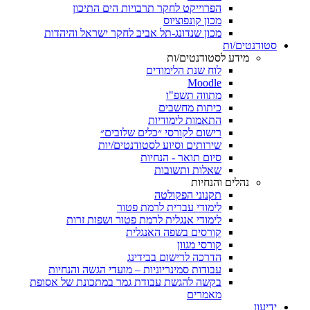
הפרוייקט לחקר תרבויות הים התיכון
מכון קונפוציוס
מכון שנדונג-תל אביב לחקר ישראל והיהדות
סטודנטים/ות
מידע לסטודנטים/ות
לוח שנת הלימודים
Moodle
מתווה תשפ"ו
כיתות מחשבים
התאמות לימודיות
רישום לקורסי ״כלים שלובים״
שירותים וסיוע לסטודנטים/יות
סיום תואר - הנחיות
שאלות ותשובות
נהלים והנחיות
תקנוני הפקולטה
לימודי עברית לרמת פטור
לימודי אנגלית לרמת פטור ושפות זרות
קורסים בשפה האנגלית
קורסי מגוון
הדרכה לרישום בבידינג
עבודות סמינריוניות – מועדי הגשה והנחיות
בקשה להגשת עבודת גמר במתכונת של אסופת
מאמרים
ידיעון