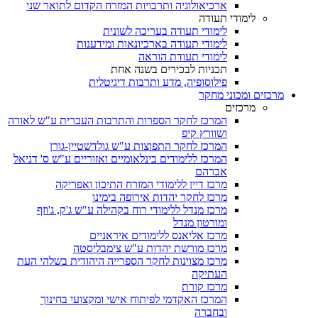
ארכיאולוגיה ותרבויות המזרח הקדום לתואר שני
לימודי תעודה
לימודי תעודה בעריכה לשונית
לימודי תעודה בארכיונאות ומידענות
לימודי תעודת הוראה
תכניות לבכירים בשנה אחת
פילוסופיה, מדע ותרבות דיגיטלית
מרכזים ומכוני מחקר
מרכזים
המרכז לחקר הספרות והתרבות העברית ע"ש לאורה
ושוורץ קיפ
המרכז לחקר התפוצות ע"ש גולדשטיין-גורן
המרכז ללימודים בינלאומיים ואזוריים ע"ש ס' דניאל
אברהם
מרכז דיין ללימודי המזרח התיכון ואפריקה
מרכז לחקר יהדות אירופה בימינו
מרכז מנדל ללימודי רוח בקהילה ע"ש ג'ק, ג'וזף
ומורטון מנדל
מרכז אליאנס ללימודים איראניים
מרכז מורשת יהדות ע"ש צימבליסטה
מרכז מצוינות לחקר הספרייה היהודית בשלהי העת
העתיקה
מרכז קורת
המרכז האקדמי לפיתוח אישי ומקצועי בחינוך
ובחברה