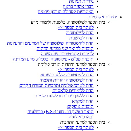
גלריית תמונות
דברי אופיר בראון
הצטרפות לקהילה ועדכון פרטים
יחידות אקדמיות
בית הספר לפילוסופיה, בלשנות ולימודי מדע
לאתר בית הספר >>
החוג לפילוסופיה
החוג לבלשנות
החוג להיסטוריה ופילוסופיה של המדעים והרעיונות
תוכנית לתואר שני במדעי הדתות
לימודים קוגניטיביים של השפה
תוכנית פכ"מ - פילוסופיה, כלכלה, מדע המדינה
בית הספר למדעי היהדות וארכיאולוגיה
לאתר בית הספר >>
החוג להיסטוריה של עם ישראל
החוג לפילוסופיה יהודית ותלמוד
החוג לארכיאולוגיה ותרבויות המזרח הקדום
החוג ללימודים קלאסיים
החוג ללשון עברית ובלשנות שמית
החוג למקרא
תוכנית אופקים
תואר ראשון דו - חוגי (B.Sc) בביולוגיה
ובארכיאולוגיה
בית הספר למדעי התרבות
לאתר בית הספר >>