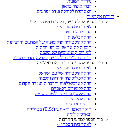
גלריית תמונות
דברי אופיר בראון
הצטרפות לקהילה ועדכון פרטים
יחידות אקדמיות
בית הספר לפילוסופיה, בלשנות ולימודי מדע
לאתר בית הספר >>
החוג לפילוסופיה
החוג לבלשנות
החוג להיסטוריה ופילוסופיה של המדעים והרעיונות
תוכנית לתואר שני במדעי הדתות
לימודים קוגניטיביים של השפה
תוכנית פכ"מ - פילוסופיה, כלכלה, מדע המדינה
בית הספר למדעי היהדות וארכיאולוגיה
לאתר בית הספר >>
החוג להיסטוריה של עם ישראל
החוג לפילוסופיה יהודית ותלמוד
החוג לארכיאולוגיה ותרבויות המזרח הקדום
החוג ללימודים קלאסיים
החוג ללשון עברית ובלשנות שמית
החוג למקרא
תוכנית אופקים
תואר ראשון דו - חוגי (B.Sc) בביולוגיה
ובארכיאולוגיה
בית הספר למדעי התרבות
לאתר בית הספר >>