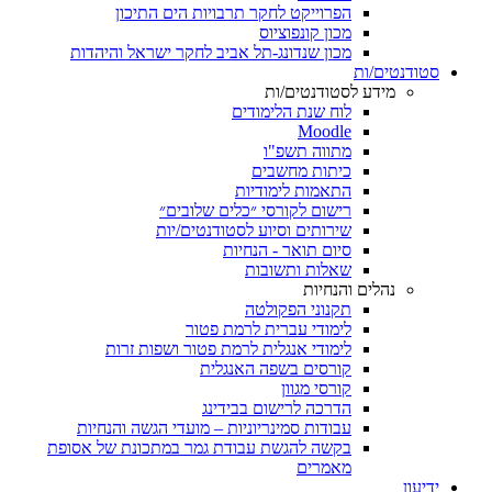
הפרוייקט לחקר תרבויות הים התיכון
מכון קונפוציוס
מכון שנדונג-תל אביב לחקר ישראל והיהדות
סטודנטים/ות
מידע לסטודנטים/ות
לוח שנת הלימודים
Moodle
מתווה תשפ"ו
כיתות מחשבים
התאמות לימודיות
רישום לקורסי ״כלים שלובים״
שירותים וסיוע לסטודנטים/יות
סיום תואר - הנחיות
שאלות ותשובות
נהלים והנחיות
תקנוני הפקולטה
לימודי עברית לרמת פטור
לימודי אנגלית לרמת פטור ושפות זרות
קורסים בשפה האנגלית
קורסי מגוון
הדרכה לרישום בבידינג
עבודות סמינריוניות – מועדי הגשה והנחיות
בקשה להגשת עבודת גמר במתכונת של אסופת
מאמרים
ידיעון