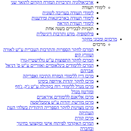
ארכיאולוגיה ותרבויות המזרח הקדום לתואר שני
לימודי תעודה
לימודי תעודה בעריכה לשונית
לימודי תעודה בארכיונאות ומידענות
לימודי תעודת הוראה
תכניות לבכירים בשנה אחת
פילוסופיה, מדע ותרבות דיגיטלית
מרכזים ומכוני מחקר
מרכזים
המרכז לחקר הספרות והתרבות העברית ע"ש לאורה
ושוורץ קיפ
המרכז לחקר התפוצות ע"ש גולדשטיין-גורן
המרכז ללימודים בינלאומיים ואזוריים ע"ש ס' דניאל
אברהם
מרכז דיין ללימודי המזרח התיכון ואפריקה
מרכז לחקר יהדות אירופה בימינו
מרכז מנדל ללימודי רוח בקהילה ע"ש ג'ק, ג'וזף
ומורטון מנדל
מרכז אליאנס ללימודים איראניים
מרכז מורשת יהדות ע"ש צימבליסטה
מרכז מצוינות לחקר הספרייה היהודית בשלהי העת
העתיקה
מרכז קורת
המרכז האקדמי לפיתוח אישי ומקצועי בחינוך
ובחברה