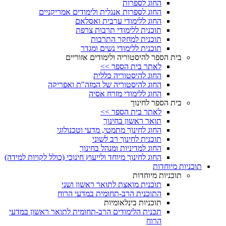
החוג לספרות
החוג לספרות אנגלית ולימודים אמריקניים
החוג ללימודי ערבית ואסלאם
תוכנית ללימודי תרבות צרפת
תוכנית למחקר התרבות
תוכנית ללימודי נשים ומגדר
בית הספר להיסטוריה ולימודים אזוריים
לאתר בית הספר >>
החוג להיסטוריה כללית
החוג להיסטוריה של המזה"ת ואפריקה
החוג ללימודי מזרח אסיה
בית הספר לחינוך
לאתר בית הספר >>
תואר ראשון בחינוך
החוג לחינוך מתמטי, מדעי וטכנולוגי
תוכנית לחינוך רב לשוני
החוג למדיניות ומנהל בחינוך
החוג לחינוך מיוחד ולייעוץ חינוכי (כולל לקויות למידה)
תוכניות מיוחדות
תוכניות מיוחדות
תוכנית מואצת לתואר ראשון ושני
התוכנית הרב-תחומית במדעי הרוח
תוכניות בינלאומיות
תכנית הלימודים הרב-תחומית לתואר ראשון במדעי
הרוח