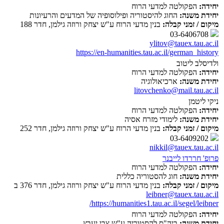
יחידה:
הפקולטה למדעי הרוח
יחידת משנה:
החוג להיסטוריה ופילוסופיה של המדעים והרעיונות
מיקום / זמני קבלה:
בנין מדעי הרוח ע"ש יצחק ורוזה גילמן, חדר 188
03-6406708
ylitov@tauex.tau.ac.il
https://en-humanities.tau.ac.il/german_history
ולדיסלב ליטוב
יחידה:
הפקולטה למדעי הרוח
יחידת משנה:
ארכיאולוגיה
litovchenko@mail.tau.ac.il
ניקי ליטמן
יחידה:
הפקולטה למדעי הרוח
יחידת משנה:
לימודי מזרח אסיה
מיקום / זמני קבלה:
בנין מדעי הרוח ע"ש יצחק ורוזה גילמן, חדר 252
03-6409202
nikkil@tauex.tau.ac.il
פרופ' חררדו לייבנר
יחידה:
הפקולטה למדעי הרוח
יחידת משנה:
חוג להסטוריה כללית
מיקום / זמני קבלה:
בנין מדעי הרוח ע"ש יצחק ורוזה גילמן, חדר 376 ב
leibner@tauex.tau.ac.il
https://humanities1.tau.ac.il/segel/leibner/
יחידה:
הפקולטה למדעי הרוח
יחידת משנה:
ביה"ס להסטוריה ע"ש צבי יעבץ