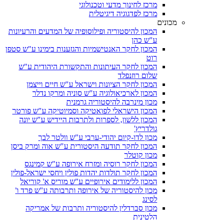
מרכז לחינוך מדעי וטכנולוגי
מרכז לפדגוגיה דיגיטלית
מכונים
המכון להיסטוריה ופילוסופיה של המדעים והרעיונות
ע"ש כהן
המכון לחקר האנטישמיות והגזענות בימינו ע"ש סטפן
רוט
המכון לחקר העיתונות והתקשורת היהודית ע"ש
שלום רוזנפלד
המכון לחקר הציונות וישראל ע"ש חיים וייצמן
המכון לארכיאולוגיה ע"ש סוניה ומרקו נדלר
מכון מינרבה להיסטוריה גרמנית
המכון הישראלי לפואטיקה וסמיוטיקה ע"ש פורטר
המכון ללשון, לספרות ולתרבות היידיש ע"ש יונה
גולדריץ'
מכון לדו-קיום יהודי-ערבי ע"ש וולטר לבך
המכון לחקר תודעה היסטורית ע"ש אוה ומרק ביסן
מכון קוטלר
המכון לחקר רוסיה ומזרח אירופה ע"ש קמינגס
המכון לחקר תולדות יהדות פולין ויחסי ישראל-פולין
המכון ללימודים אירופיים ע"ש מוריס א' קוריאל
מכון להיסטוריה של אירופה ותרבותה ע"ש פרד ו'
לסינג
מכון סברדלין להיסטוריה ותרבות של אמריקה
הלטינית