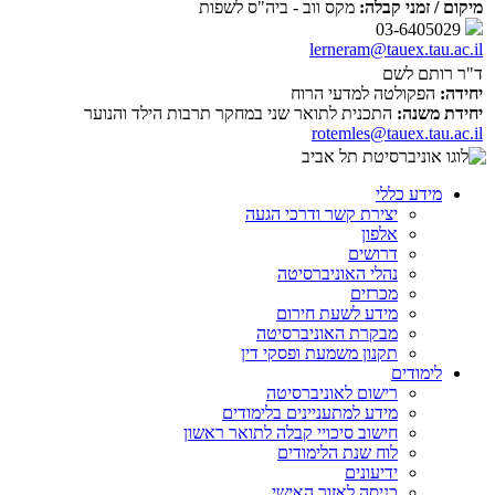
מיקום / זמני קבלה:
מקס ווב - ביה"ס לשפות
03-6405029
lerneram@tauex.tau.ac.il
ד"ר רותם לשם
יחידה:
הפקולטה למדעי הרוח
יחידת משנה:
התכנית לתואר שני במחקר תרבות הילד והנוער
rotemles@tauex.tau.ac.il
מידע כללי
יצירת קשר ודרכי הגעה
אלפון
דרושים
נהלי האוניברסיטה
מכרזים
מידע לשעת חירום
מבקרת האוניברסיטה
תקנון משמעת ופסקי דין
לימודים
רישום לאוניברסיטה
מידע למתעניינים בלימודים
חישוב סיכויי קבלה לתואר ראשון
לוח שנת הלימודים
ידיעונים
כניסה לאזור האישי