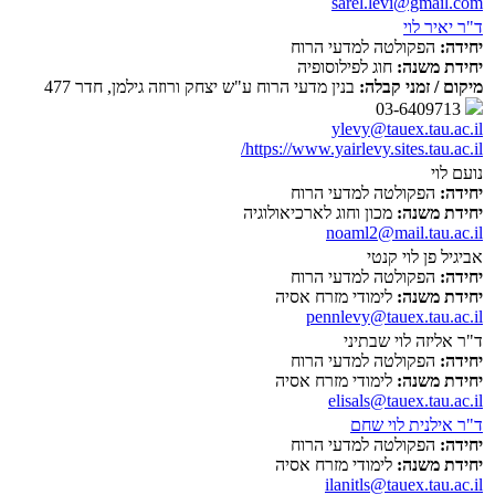
sarel.levi@gmail.com
ד"ר יאיר לוי
יחידה:
הפקולטה למדעי הרוח
יחידת משנה:
חוג לפילוסופיה
מיקום / זמני קבלה:
בנין מדעי הרוח ע"ש יצחק ורוזה גילמן, חדר 477
03-6409713
ylevy@tauex.tau.ac.il
https://www.yairlevy.sites.tau.ac.il/
נועם לוי
יחידה:
הפקולטה למדעי הרוח
יחידת משנה:
מכון וחוג לארכיאולוגיה
noaml2@mail.tau.ac.il
אביגיל פן לוי קנטי
יחידה:
הפקולטה למדעי הרוח
יחידת משנה:
לימודי מזרח אסיה
pennlevy@tauex.tau.ac.il
ד"ר אליזה לוי שבתיני
יחידה:
הפקולטה למדעי הרוח
יחידת משנה:
לימודי מזרח אסיה
elisals@tauex.tau.ac.il
ד"ר אילנית לוי שחם
יחידה:
הפקולטה למדעי הרוח
יחידת משנה:
לימודי מזרח אסיה
ilanitls@tauex.tau.ac.il