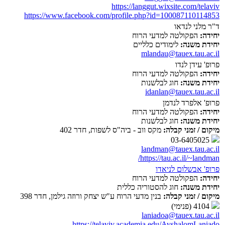
https://langgut.wixsite.com/telaviv
https://www.facebook.com/profile.php?id=100087110114853
ד"ר מלני לנדאו
יחידה:
הפקולטה למדעי הרוח
יחידת משנה:
לימודים כלליים
mlandau@tauex.tau.ac.il
פרופ' עידן לנדו
יחידה:
הפקולטה למדעי הרוח
יחידת משנה:
חוג לבלשנות
idanlan@tauex.tau.ac.il
פרופ' אלפרד לנדמן
יחידה:
הפקולטה למדעי הרוח
יחידת משנה:
חוג לבלשנות
מיקום / זמני קבלה:
מקס ווב - ביה"ס לשפות, חדר 402
03-6405025
landman@tauex.tau.ac.il
https://tau.ac.il/~landman/
פרופ' אבשלום לניאדו
יחידה:
הפקולטה למדעי הרוח
יחידת משנה:
חוג להסטוריה כללית
מיקום / זמני קבלה:
בנין מדעי הרוח ע"ש יצחק ורוזה גילמן, חדר 398
4104 (פנימי)
laniadoa@tauex.tau.ac.il
https://telaviv.academia.edu/AvshalomLaniado