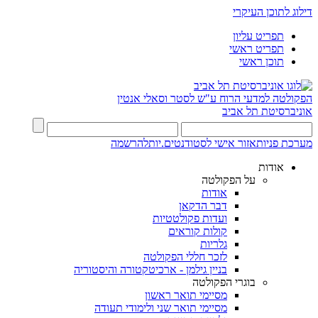
דילוג לתוכן העיקרי
תפריט עליון
תפריט ראשי
תוכן ראשי
הפקולטה למדעי הרוח
ע"ש לסטר וסאלי אנטין
אוניברסיטת תל אביב
מערכת פניות
אזור אישי לסטודנטים.יות
להרשמה
אודות
על הפקולטה
אודות
דבר הדקאן
ועדות פקולטטיות
קולות קוראים
גלריות
לזכר חללי הפקולטה
בניין גילמן - ארכיטקטורה והיסטוריה
בוגרי הפקולטה
מסיימי תואר ראשון
מסיימי תואר שני ולימודי תעודה