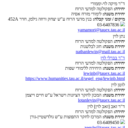
ד"ר מיקה לוי-יממורי
יחידה:
הפקולטה למדעי הרוח
יחידת משנה:
לימודי מזרח אסיה
מיקום / זמני קבלה:
בנין מדעי הרוח ע"ש יצחק ורוזה גילמן, חדר 452A
03-6407836
yamamori@tauex.tau.ac.il
נתן לוין
יחידה:
הפקולטה למדעי הרוח
יחידת משנה:
חוג לבלשנות
nathanlewin@mail.tau.ac.il
ד"ר בברלי לוין
יחידה:
הפקולטה למדעי הרוח
יחידת משנה:
היחידה ללימודי שפות
lewinb@tauex.tau.ac.il
https://www.humanities.tau.ac.il/segel_eng/lewinb.html
לוטן לוין
יחידה:
הפקולטה למדעי הרוח
יחידת משנה:
המכון לחקר הציונות וישראל ע"ש חיים וייצמן
lotanlevin@tauex.tau.ac.il
ד"ר זאב [זאב לוין] לוין
יחידה:
הפקולטה למדעי הרוח
יחידת משנה:
המרכז לחקר התפוצות ע"ש גולדשטיין-גורן
03-6409450
zeevle@tauex.tau.ac.il