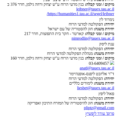
מיקום / זמני קבלה:
בנין מדעי הרוח ע"ש יצחק ורוזה גילמן, חדר 376 ב
leibner@tauex.tau.ac.il
https://humanities1.tau.ac.il/segel/leibner/
נימרוד לין
יחידה:
הפקולטה למדעי הרוח
יחידת משנה:
חוג להסטוריה של עם ישראל
מיקום / זמני קבלה:
קארטר - חקר בית התפוצות, חדר 217
nimrodlin@tauex.tau.ac.il
ענת ליסק
יחידה:
הפקולטה למדעי הרוח
יחידת משנה:
מנהלת הפקולטה למדעי הרוח
מיקום / זמני קבלה:
בנין מדעי הרוח ע"ש יצחק ורוזה גילמן, חדר 160
03-6409457
anatl@tauex.tau.ac.il
ד"ר אליזבט ליפנס-אופנהיימר
יחידה:
הפקולטה למדעי הרוח
יחידת משנה:
לימודים כלליים
liesbet@tauex.tau.ac.il
פאול ליפץ
יחידה:
הפקולטה למדעי הרוח
יחידת משנה:
חוג להיסטוריה של המזרח התיכון ואפריקה
pliptz@gmail.com
פרופ' עודד ליפשיץ