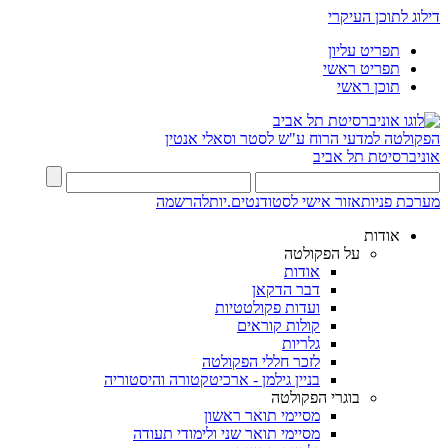
דילוג לתוכן העיקרי
תפריט עליון
תפריט ראשי
תוכן ראשי
הפקולטה למדעי הרוח
ע"ש לסטר וסאלי אנטין
אוניברסיטת תל אביב
מערכת פניות
אזור אישי לסטודנטים.יות
להרשמה
אודות
על הפקולטה
אודות
דבר הדקאן
ועדות פקולטטיות
קולות קוראים
גלריות
לזכר חללי הפקולטה
בניין גילמן - ארכיטקטורה והיסטוריה
בוגרי הפקולטה
מסיימי תואר ראשון
מסיימי תואר שני ולימודי תעודה