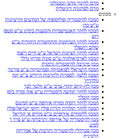
מרכז לחינוך מדעי וטכנולוגי
מרכז לפדגוגיה דיגיטלית
מכונים
המכון להיסטוריה ופילוסופיה של המדעים והרעיונות
ע"ש כהן
המכון לחקר האנטישמיות והגזענות בימינו ע"ש סטפן
רוט
המכון לחקר העיתונות והתקשורת היהודית ע"ש
שלום רוזנפלד
המכון לחקר הציונות וישראל ע"ש חיים וייצמן
המכון לארכיאולוגיה ע"ש סוניה ומרקו נדלר
מכון מינרבה להיסטוריה גרמנית
המכון הישראלי לפואטיקה וסמיוטיקה ע"ש פורטר
המכון ללשון, לספרות ולתרבות היידיש ע"ש יונה
גולדריץ'
מכון לדו-קיום יהודי-ערבי ע"ש וולטר לבך
המכון לחקר תודעה היסטורית ע"ש אוה ומרק ביסן
מכון קוטלר
המכון לחקר רוסיה ומזרח אירופה ע"ש קמינגס
המכון לחקר תולדות יהדות פולין ויחסי ישראל-פולין
המכון ללימודים אירופיים ע"ש מוריס א' קוריאל
מכון להיסטוריה של אירופה ותרבותה ע"ש פרד ו'
לסינג
מכון סברדלין להיסטוריה ותרבות של אמריקה
הלטינית