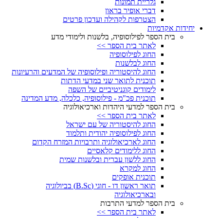
גלריית תמונות
דברי אופיר בראון
הצטרפות לקהילה ועדכון פרטים
יחידות אקדמיות
בית הספר לפילוסופיה, בלשנות ולימודי מדע
לאתר בית הספר >>
החוג לפילוסופיה
החוג לבלשנות
החוג להיסטוריה ופילוסופיה של המדעים והרעיונות
תוכנית לתואר שני במדעי הדתות
לימודים קוגניטיביים של השפה
תוכנית פכ"מ - פילוסופיה, כלכלה, מדע המדינה
בית הספר למדעי היהדות וארכיאולוגיה
לאתר בית הספר >>
החוג להיסטוריה של עם ישראל
החוג לפילוסופיה יהודית ותלמוד
החוג לארכיאולוגיה ותרבויות המזרח הקדום
החוג ללימודים קלאסיים
החוג ללשון עברית ובלשנות שמית
החוג למקרא
תוכנית אופקים
תואר ראשון דו - חוגי (B.Sc) בביולוגיה
ובארכיאולוגיה
בית הספר למדעי התרבות
לאתר בית הספר >>