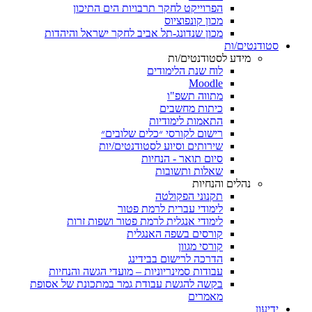
הפרוייקט לחקר תרבויות הים התיכון
מכון קונפוציוס
מכון שנדונג-תל אביב לחקר ישראל והיהדות
סטודנטים/ות
מידע לסטודנטים/ות
לוח שנת הלימודים
Moodle
מתווה תשפ"ו
כיתות מחשבים
התאמות לימודיות
רישום לקורסי ״כלים שלובים״
שירותים וסיוע לסטודנטים/יות
סיום תואר - הנחיות
שאלות ותשובות
נהלים והנחיות
תקנוני הפקולטה
לימודי עברית לרמת פטור
לימודי אנגלית לרמת פטור ושפות זרות
קורסים בשפה האנגלית
קורסי מגוון
הדרכה לרישום בבידינג
עבודות סמינריוניות – מועדי הגשה והנחיות
בקשה להגשת עבודת גמר במתכונת של אסופת
מאמרים
ידיעון