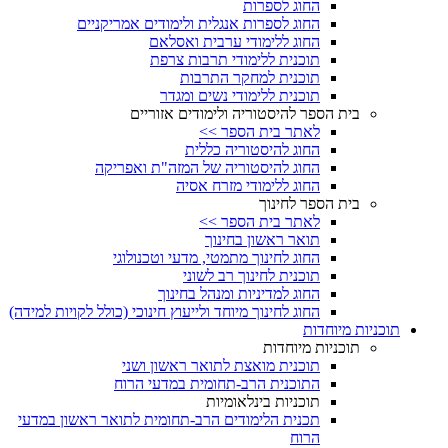
החוג לספרות
החוג לספרות אנגלית ולימודים אמריקניים
החוג ללימודי ערבית ואסלאם
תוכנית ללימודי תרבות צרפת
תוכנית למחקר התרבות
תוכנית ללימודי נשים ומגדר
בית הספר להיסטוריה ולימודים אזוריים
לאתר בית הספר >>
החוג להיסטוריה כללית
החוג להיסטוריה של המזה"ת ואפריקה
החוג ללימודי מזרח אסיה
בית הספר לחינוך
לאתר בית הספר >>
תואר ראשון בחינוך
החוג לחינוך מתמטי, מדעי וטכנולוגי
תוכנית לחינוך רב לשוני
החוג למדיניות ומנהל בחינוך
החוג לחינוך מיוחד ולייעוץ חינוכי (כולל לקויות למידה)
תוכניות מיוחדות
תוכניות מיוחדות
תוכנית מואצת לתואר ראשון ושני
התוכנית הרב-תחומית במדעי הרוח
תוכניות בינלאומיות
תכנית הלימודים הרב-תחומית לתואר ראשון במדעי
הרוח