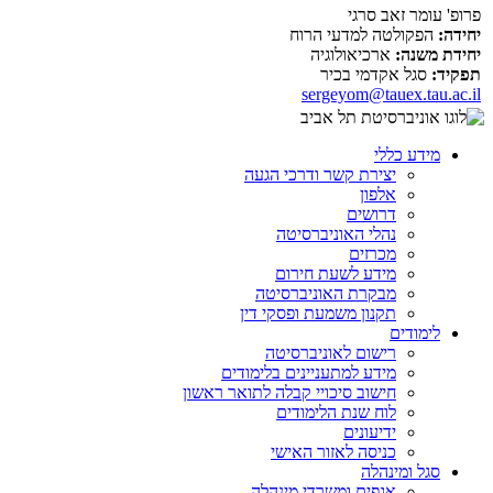
פרופ' עומר זאב סרגי
יחידה:
הפקולטה למדעי הרוח
יחידת משנה:
ארכיאולוגיה
תפקיד:
סגל אקדמי בכיר
sergeyom@tauex.tau.ac.il
מידע כללי
יצירת קשר ודרכי הגעה
אלפון
דרושים
נהלי האוניברסיטה
מכרזים
מידע לשעת חירום
מבקרת האוניברסיטה
תקנון משמעת ופסקי דין
לימודים
רישום לאוניברסיטה
מידע למתעניינים בלימודים
חישוב סיכויי קבלה לתואר ראשון
לוח שנת הלימודים
ידיעונים
כניסה לאזור האישי
סגל ומינהלה
אגפים ומשרדי מינהלה