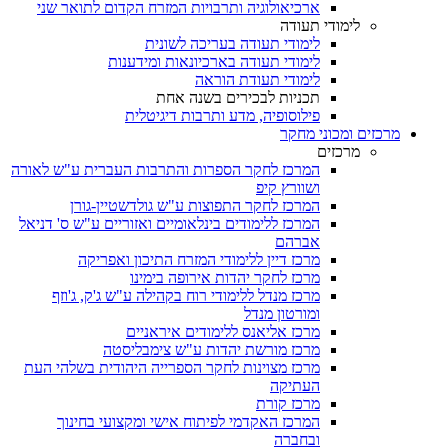
ארכיאולוגיה ותרבויות המזרח הקדום לתואר שני
לימודי תעודה
לימודי תעודה בעריכה לשונית
לימודי תעודה בארכיונאות ומידענות
לימודי תעודת הוראה
תכניות לבכירים בשנה אחת
פילוסופיה, מדע ותרבות דיגיטלית
מרכזים ומכוני מחקר
מרכזים
המרכז לחקר הספרות והתרבות העברית ע"ש לאורה
ושוורץ קיפ
המרכז לחקר התפוצות ע"ש גולדשטיין-גורן
המרכז ללימודים בינלאומיים ואזוריים ע"ש ס' דניאל
אברהם
מרכז דיין ללימודי המזרח התיכון ואפריקה
מרכז לחקר יהדות אירופה בימינו
מרכז מנדל ללימודי רוח בקהילה ע"ש ג'ק, ג'וזף
ומורטון מנדל
מרכז אליאנס ללימודים איראניים
מרכז מורשת יהדות ע"ש צימבליסטה
מרכז מצוינות לחקר הספרייה היהודית בשלהי העת
העתיקה
מרכז קורת
המרכז האקדמי לפיתוח אישי ומקצועי בחינוך
ובחברה