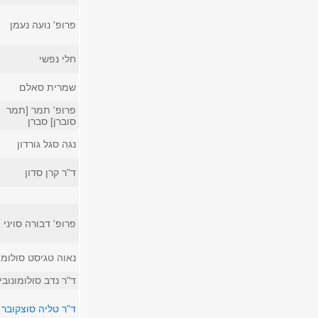
פרופ' נועה נעמן
חלי נפשי
שמרית סאלם
פרופ' תמר [תמר
סוברן] סברן
נגה סגל גורדון
ד"ר קרן סדון
פרופ' דבורה סויני
נאוה טגיסט סולומו
ד"ר נדב סולומונובי
ד"ר טליה סוצקובר