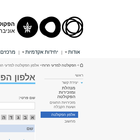
תוכן
תפריט
עליון
ראשי
הפקול
אוניבר
אודות
יחידות אקדמיות
מרכזים 
|
|
הינך נמצא כאן
>
הפקולטה למדעי הרוח
> אלפון הפקולטה למדעי הר
אלפון הפ
ראשי
יצירת קשר
מנהלת
ומזכירות
הפקולטה
שם פרטי:
מזכירויות החוגים
ושעות הקבלה
אלפון הפקולטה
א
ב
ג
ד
ה
מחשוב
שם