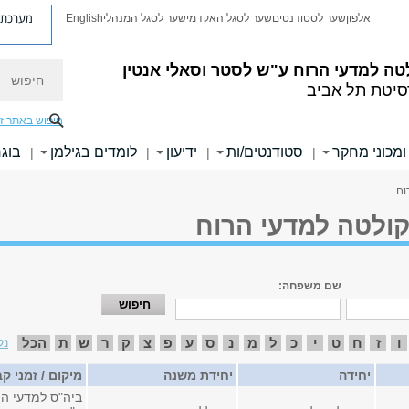
מערכת פ
אלפון
שער לסטודנטים
שער לסגל האקדמי
שער לסגל המנהלי
English
חיפוש
טה למדעי הרוח
ע"ש לסטר וסאלי אנטין
סיטת תל אביב
חיפוש באתר ז
ומכוני מחקר
סטודנטים/ות
ידיעון
לומדים בגילמן
בוגר
|
|
|
|
וח
קולטה למדעי הרוח
שם משפחה:
ו
ז
ח
ט
י
כ
ל
מ
נ
ס
ע
פ
צ
ק
ר
ש
ת
הכל
נק
יחידה
יחידת משנה
מיקום / זמני ק
ביה"ס למדעי הי