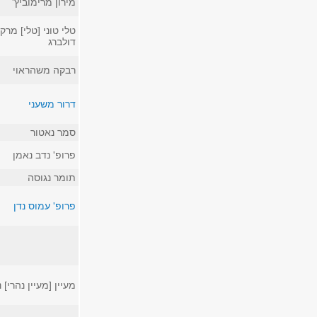
מירון מרימוביץ'
טלי טוני [טלי] מרקו
דולברג
רבקה משהראוי
דרור משעני
סמר נאטור
פרופ' נדב נאמן
תומר נגוסה
פרופ' עמוס נדן
מעיין [מעיין נהרי] 