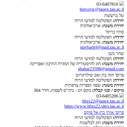
03-6407810
bercovic@tauex.tau.ac.il
טל ברששת
יחידה:
הפקולטה למדעי הרוח
יחידת משנה:
ארכיאולוגיה
סתיו ברתל
יחידה:
הפקולטה למדעי הרוח
יחידת משנה:
ארכיאולוגיה
stavbartel@mail.tau.ac.il
שחר בשן
יחידה:
הפקולטה למדעי הרוח
יחידת משנה:
חוג להיסטוריה של המזרח התיכון ואפריקה
shahar23598@gmail.com
פרופ' חוה בת זאב שילדקרוט
יחידה:
הפקולטה למדעי הרוח
יחידת משנה:
שפה וספרות צרפתית
מיקום / זמני קבלה:
מקס ווב - ביה"ס לשפות, חדר 304
03-6405206
hbzs22@tauex.tau.ac.il
https://www.hbzs22.sites.tau.ac.il
פרופ' אותי בת-אל פוקס
יחידה:
הפקולטה למדעי הרוח
יחידת משנה:
חוג לבלשנות