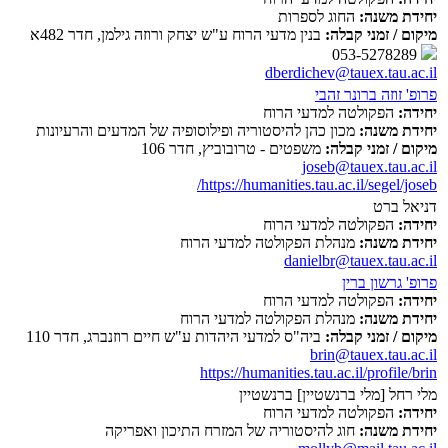
יחידת משנה:
החוג לספרות
מיקום / זמני קבלה:
בנין מדעי הרוח ע"ש יצחק ורוזה גילמן, חדר 482א
053-5278289
dberdichev@tauex.tau.ac.il
פרופ' זוזה ברונר זהבי
יחידה:
הפקולטה למדעי הרוח
יחידת משנה:
מכון כהן להיסטוריה ופילוסופיה של המדעים והרעיונות
מיקום / זמני קבלה:
משפטים - טרובוביץ, חדר 106
joseb@tauex.tau.ac.il
https://humanities.tau.ac.il/segel/joseb/
דניאל ברט
יחידה:
הפקולטה למדעי הרוח
יחידת משנה:
מנהלת הפקולטה למדעי הרוח
danielbr@tauex.tau.ac.il
פרופ' גרשון ברין
יחידה:
הפקולטה למדעי הרוח
יחידת משנה:
מנהלת הפקולטה למדעי הרוח
מיקום / זמני קבלה:
ביה"ס למדעי היהדות ע"ש חיים רוזנברג, חדר 110
brin@tauex.tau.ac.il
https://humanities.tau.ac.il/profile/brin
מלי רחל [מלי ברנשטיין] ברנשטיין
יחידה:
הפקולטה למדעי הרוח
יחידת משנה:
חוג להיסטוריה של המזרח התיכון ואפריקה