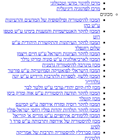
מרכז לחינוך מדעי וטכנולוגי
מרכז לפדגוגיה דיגיטלית
מכונים
המכון להיסטוריה ופילוסופיה של המדעים והרעיונות
ע"ש כהן
המכון לחקר האנטישמיות והגזענות בימינו ע"ש סטפן
רוט
המכון לחקר העיתונות והתקשורת היהודית ע"ש
שלום רוזנפלד
המכון לחקר הציונות וישראל ע"ש חיים וייצמן
המכון לארכיאולוגיה ע"ש סוניה ומרקו נדלר
מכון מינרבה להיסטוריה גרמנית
המכון הישראלי לפואטיקה וסמיוטיקה ע"ש פורטר
המכון ללשון, לספרות ולתרבות היידיש ע"ש יונה
גולדריץ'
מכון לדו-קיום יהודי-ערבי ע"ש וולטר לבך
המכון לחקר תודעה היסטורית ע"ש אוה ומרק ביסן
מכון קוטלר
המכון לחקר רוסיה ומזרח אירופה ע"ש קמינגס
המכון לחקר תולדות יהדות פולין ויחסי ישראל-פולין
המכון ללימודים אירופיים ע"ש מוריס א' קוריאל
מכון להיסטוריה של אירופה ותרבותה ע"ש פרד ו'
לסינג
מכון סברדלין להיסטוריה ותרבות של אמריקה
הלטינית