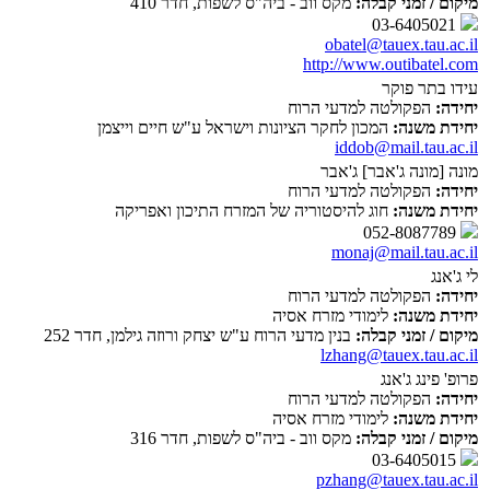
מיקום / זמני קבלה:
מקס ווב - ביה"ס לשפות, חדר 410
03-6405021
obatel@tauex.tau.ac.il
http://www.outibatel.com
עידו בתר פוקר
יחידה:
הפקולטה למדעי הרוח
יחידת משנה:
המכון לחקר הציונות וישראל ע"ש חיים וייצמן
iddob@mail.tau.ac.il
מונה [מונה ג'אבר] ג'אבר
יחידה:
הפקולטה למדעי הרוח
יחידת משנה:
חוג להיסטוריה של המזרח התיכון ואפריקה
052-8087789
monaj@mail.tau.ac.il
לי ג'אנג
יחידה:
הפקולטה למדעי הרוח
יחידת משנה:
לימודי מזרח אסיה
מיקום / זמני קבלה:
בנין מדעי הרוח ע"ש יצחק ורוזה גילמן, חדר 252
lzhang@tauex.tau.ac.il
פרופ' פינג ג'אנג
יחידה:
הפקולטה למדעי הרוח
יחידת משנה:
לימודי מזרח אסיה
מיקום / זמני קבלה:
מקס ווב - ביה"ס לשפות, חדר 316
03-6405015
pzhang@tauex.tau.ac.il