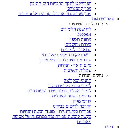
הפרוייקט לחקר תרבויות הים התיכון
מכון קונפוציוס
מכון שנדונג-תל אביב לחקר ישראל והיהדות
סטודנטים/ות
מידע לסטודנטים/ות
לוח שנת הלימודים
Moodle
מתווה תשפ"ו
כיתות מחשבים
התאמות לימודיות
רישום לקורסי ״כלים שלובים״
שירותים וסיוע לסטודנטים/יות
סיום תואר - הנחיות
שאלות ותשובות
נהלים והנחיות
תקנוני הפקולטה
לימודי עברית לרמת פטור
לימודי אנגלית לרמת פטור ושפות זרות
קורסים בשפה האנגלית
קורסי מגוון
הדרכה לרישום בבידינג
עבודות סמינריוניות – מועדי הגשה והנחיות
בקשה להגשת עבודת גמר במתכונת של אסופת
מאמרים
ידיעון