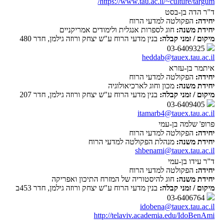
https://www.tau.ac.il/~culture/targum/
ד"ר הדה בן-בסט
יחידה:
הפקולטה למדעי הרוח
יחידת משנה:
חוג לספרות אנגלית ולימודים אמריקניים
מיקום / זמני קבלה:
בנין מדעי הרוח ע"ש יצחק ורוזה גילמן, חדר 480
03-6409325
heddab@tauex.tau.ac.il
איתמר בן-עזרא
יחידה:
הפקולטה למדעי הרוח
יחידת משנה:
מכון וחוג לארכיאולוגיה
מיקום / זמני קבלה:
בנין מדעי הרוח ע"ש יצחק ורוזה גילמן, חדר 207
03-6409405
itamarb4@tauex.tau.ac.il
פרופ' שלמה בן-עמי
יחידה:
הפקולטה למדעי הרוח
יחידת משנה:
מנהלת הפקולטה למדעי הרוח
shbenami@tauex.tau.ac.il
ד"ר עידו בן-עמי
יחידה:
הפקולטה למדעי הרוח
יחידת משנה:
חוג להיסטוריה של המזרח התיכון ואפריקה
מיקום / זמני קבלה:
בנין מדעי הרוח ע"ש יצחק ורוזה גילמן, חדר 453ב
03-6406764
idobena@tauex.tau.ac.il
http://telaviv.academia.edu/IdoBenAmi