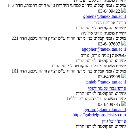
יחידת משנה:
חוג ללשון עברית
מיקום / זמני קבלה:
ביה"ס למדעי היהדות ע"ש חיים רוזנברג, חדר 113
03-6409422
gonene@tauex.tau.ac.il
פרופ' אברהם גופר
יחידה:
הפקולטה למדעי הרוח
יחידת משנה:
ארכיאולוגיה
מיקום / זמני קבלה:
בנין מדעי הרוח ע"ש יצחק ורוזה גילמן, חדר 221
03-6407607
agopher@tauex.tau.ac.il
טטיאנה [טניה גורוב] גורוב
יחידה:
הפקולטה למדעי הרוח
יחידת משנה:
מנהלת הפקולטה למדעי הרוח
מיקום / זמני קבלה:
בנין מדעי הרוח ע"ש יצחק ורוזה גילמן, חדר 161
03-6409998
taniab@tauex.tau.ac.il
פרופ' גבריאל גורודצקי
יחידה:
הפקולטה למדעי הרוח
יחידת משנה:
חוג להסטוריה כללית
03-6409785
ggorod@tauex.tau.ac.il
https://gabrielgorodetsky.com
פרופ' יובל גורן
יחידה:
הפקולטה למדעי הרוח