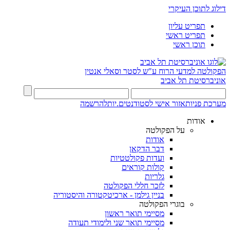
דילוג לתוכן העיקרי
תפריט עליון
תפריט ראשי
תוכן ראשי
הפקולטה למדעי הרוח
ע"ש לסטר וסאלי אנטין
אוניברסיטת תל אביב
מערכת פניות
אזור אישי לסטודנטים.יות
להרשמה
אודות
על הפקולטה
אודות
דבר הדקאן
ועדות פקולטטיות
קולות קוראים
גלריות
לזכר חללי הפקולטה
בניין גילמן - ארכיטקטורה והיסטוריה
בוגרי הפקולטה
מסיימי תואר ראשון
מסיימי תואר שני ולימודי תעודה