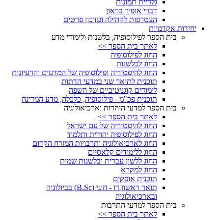
גלריית תמונות
דברי אופיר בראון
הצטרפות לקהילה ועדכון פרטים
יחידות אקדמיות
בית הספר לפילוסופיה, בלשנות ולימודי מדע
לאתר בית הספר >>
החוג לפילוסופיה
החוג לבלשנות
החוג להיסטוריה ופילוסופיה של המדעים והרעיונות
תוכנית לתואר שני במדעי הדתות
לימודים קוגניטיביים של השפה
תוכנית פכ"מ - פילוסופיה, כלכלה, מדע המדינה
בית הספר למדעי היהדות וארכיאולוגיה
לאתר בית הספר >>
החוג להיסטוריה של עם ישראל
החוג לפילוסופיה יהודית ותלמוד
החוג לארכיאולוגיה ותרבויות המזרח הקדום
החוג ללימודים קלאסיים
החוג ללשון עברית ובלשנות שמית
החוג למקרא
תוכנית אופקים
תואר ראשון דו - חוגי (B.Sc) בביולוגיה
ובארכיאולוגיה
בית הספר למדעי התרבות
לאתר בית הספר >>