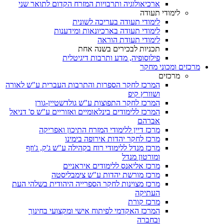
ארכיאולוגיה ותרבויות המזרח הקדום לתואר שני
לימודי תעודה
לימודי תעודה בעריכה לשונית
לימודי תעודה בארכיונאות ומידענות
לימודי תעודת הוראה
תכניות לבכירים בשנה אחת
פילוסופיה, מדע ותרבות דיגיטלית
מרכזים ומכוני מחקר
מרכזים
המרכז לחקר הספרות והתרבות העברית ע"ש לאורה
ושוורץ קיפ
המרכז לחקר התפוצות ע"ש גולדשטיין-גורן
המרכז ללימודים בינלאומיים ואזוריים ע"ש ס' דניאל
אברהם
מרכז דיין ללימודי המזרח התיכון ואפריקה
מרכז לחקר יהדות אירופה בימינו
מרכז מנדל ללימודי רוח בקהילה ע"ש ג'ק, ג'וזף
ומורטון מנדל
מרכז אליאנס ללימודים איראניים
מרכז מורשת יהדות ע"ש צימבליסטה
מרכז מצוינות לחקר הספרייה היהודית בשלהי העת
העתיקה
מרכז קורת
המרכז האקדמי לפיתוח אישי ומקצועי בחינוך
ובחברה