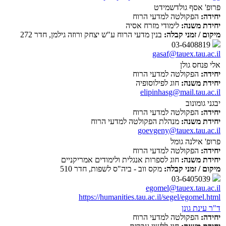
פרופ' אסף גולדשמידט
יחידה:
הפקולטה למדעי הרוח
יחידת משנה:
לימודי מזרח אסיה
מיקום / זמני קבלה:
בנין מדעי הרוח ע"ש יצחק ורוזה גילמן, חדר 272
03-6408819
gasaf@tauex.tau.ac.il
אלי פנחס גולן
יחידה:
הפקולטה למדעי הרוח
יחידת משנה:
חוג לפילוסופיה
elipinhasg@mail.tau.ac.il
יבגני גומונוב
יחידה:
הפקולטה למדעי הרוח
יחידת משנה:
מנהלת הפקולטה למדעי הרוח
goevgeny@tauex.tau.ac.il
פרופ' אילנה גומל
יחידה:
הפקולטה למדעי הרוח
יחידת משנה:
חוג לספרות אנגלית ולימודים אמריקניים
מיקום / זמני קבלה:
מקס ווב - ביה"ס לשפות, חדר 510
03-6405039
egomel@tauex.tau.ac.il
https://humanities.tau.ac.il/segel/egomel.html
ד"ר עינת גונן
יחידה:
הפקולטה למדעי הרוח