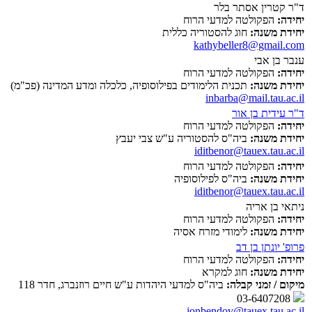
ד"ר קטרין אסתר בלר
יחידה:
הפקולטה למדעי הרוח
יחידת משנה:
חוג להסטוריה כללית
kathybeller8@gmail.com
ענבר בן אבי
יחידה:
הפקולטה למדעי הרוח
יחידת משנה:
תכנית הלימודים בפילוסופיה, כלכלה ומדע המדינה (פכ"מ)
inbarba@mail.tau.ac.il
ד"ר עידית בן אור
יחידה:
הפקולטה למדעי הרוח
יחידת משנה:
ביה"ס להסטוריה ע"ש צבי יעבץ
iditbenor@tauex.tau.ac.il
יחידה:
הפקולטה למדעי הרוח
יחידת משנה:
ביה"ס לפילוסופיה
iditbenor@tauex.tau.ac.il
ניתאי בן אריה
יחידה:
הפקולטה למדעי הרוח
יחידת משנה:
לימודי מזרח אסיה
פרופ' יונתן בן דב
יחידה:
הפקולטה למדעי הרוח
יחידת משנה:
חוג למקרא
מיקום / זמני קבלה:
ביה"ס למדעי היהדות ע"ש חיים רוזנברג, חדר 118
03-6407208
jonbendov@tauex.tau.ac.il