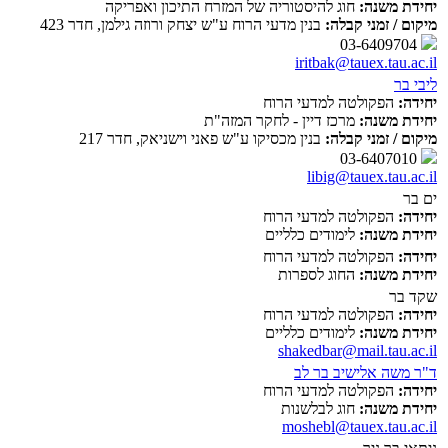
יחידת משנה:
חוג להיסטוריה של המזרח התיכון ואפריקה
מיקום / זמני קבלה:
בנין מדעי הרוח ע"ש יצחק ורוזה גילמן, חדר 423
03-6409704
iritbak@tauex.tau.ac.il
ליבי בר
יחידה:
הפקולטה למדעי הרוח
יחידת משנה:
מרכז דיין - לחקר המזה"ת
מיקום / זמני קבלה:
בנין מכסיקו ע"ש פאני וישניאק, חדר 217
03-6407010
libig@tauex.tau.ac.il
ים בר
יחידה:
הפקולטה למדעי הרוח
יחידת משנה:
לימודים כלליים
יחידה:
הפקולטה למדעי הרוח
יחידת משנה:
החוג לספרות
שקד בר
יחידה:
הפקולטה למדעי הרוח
יחידת משנה:
לימודים כלליים
shakedbar@mail.tau.ac.il
ד"ר משה אלישיב בר לב
יחידה:
הפקולטה למדעי הרוח
יחידת משנה:
חוג לבלשנות
moshebl@tauex.tau.ac.il