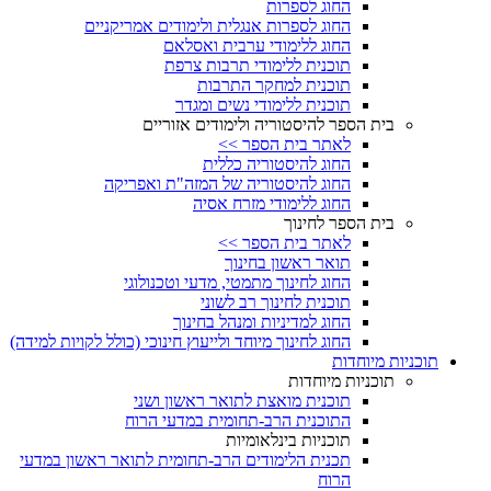
החוג לספרות
החוג לספרות אנגלית ולימודים אמריקניים
החוג ללימודי ערבית ואסלאם
תוכנית ללימודי תרבות צרפת
תוכנית למחקר התרבות
תוכנית ללימודי נשים ומגדר
בית הספר להיסטוריה ולימודים אזוריים
לאתר בית הספר >>
החוג להיסטוריה כללית
החוג להיסטוריה של המזה"ת ואפריקה
החוג ללימודי מזרח אסיה
בית הספר לחינוך
לאתר בית הספר >>
תואר ראשון בחינוך
החוג לחינוך מתמטי, מדעי וטכנולוגי
תוכנית לחינוך רב לשוני
החוג למדיניות ומנהל בחינוך
החוג לחינוך מיוחד ולייעוץ חינוכי (כולל לקויות למידה)
תוכניות מיוחדות
תוכניות מיוחדות
תוכנית מואצת לתואר ראשון ושני
התוכנית הרב-תחומית במדעי הרוח
תוכניות בינלאומיות
תכנית הלימודים הרב-תחומית לתואר ראשון במדעי
הרוח