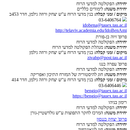
יחידה:
הפקולטה למדעי הרוח
יחידת משנה:
לימודים כלליים
מיקום / זמני קבלה:
בנין מדעי הרוח ע"ש יצחק ורוזה גילמן, חדר 453ב
03-6406764
idobena@tauex.tau.ac.il
http://telaviv.academia.edu/IdoBenAmi
פרופ' זיוה בן-פורת
יחידה:
הפקולטה למדעי הרוח
יחידת משנה:
מנהלת הפקולטה למדעי הרוח
מיקום / זמני קבלה:
בנין מדעי הרוח ע"ש יצחק ורוזה גילמן
zivabp@post.tau.ac.il
פרופ' עפרה בנגו
יחידה:
הפקולטה למדעי הרוח
יחידת משנה:
חוג להיסטוריה של המזרח התיכון ואפריקה
מיקום / זמני קבלה:
בנין מדעי הרוח ע"ש יצחק ורוזה גילמן, חדר 414
03-6406446
bengio@tauex.tau.ac.il
https://bengio@tauex.tau.ac.il
רימון בניהו
יחידה:
הפקולטה למדעי הרוח
יחידת משנה:
המרכז לחקר התפוצות ע"ש גולדשטיין-גורן
פרופ' יצחק בננסון
יחידה:
הפקולטה למדעי הרוח
יחידת משנה:
חוג לגיאוגרפיה