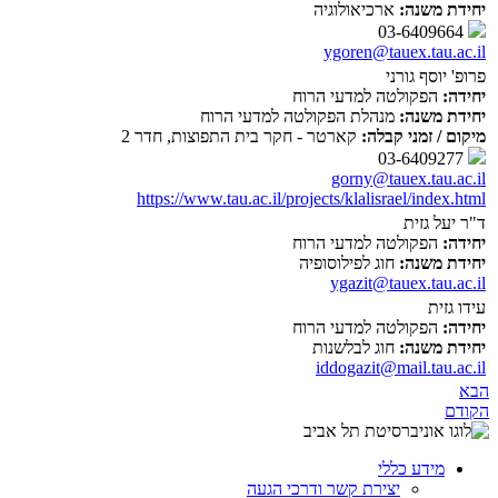
יחידת משנה:
ארכיאולוגיה
03-6409664
ygoren@tauex.tau.ac.il
פרופ' יוסף גורני
יחידה:
הפקולטה למדעי הרוח
יחידת משנה:
מנהלת הפקולטה למדעי הרוח
מיקום / זמני קבלה:
קארטר - חקר בית התפוצות, חדר 2
03-6409277
gorny@tauex.tau.ac.il
https://www.tau.ac.il/projects/klalisrael/index.html
ד"ר יעל גזית
יחידה:
הפקולטה למדעי הרוח
יחידת משנה:
חוג לפילוסופיה
ygazit@tauex.tau.ac.il
עידו גזית
יחידה:
הפקולטה למדעי הרוח
יחידת משנה:
חוג לבלשנות
iddogazit@mail.tau.ac.il
הבא
הקודם
מידע כללי
יצירת קשר ודרכי הגעה