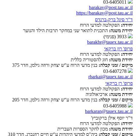
03-6405011
barakav@post.tau.ac.il
https://barakav@post.tau.ac.il
ד"ר סיגל ברק-ברנדס
יחידה:
הפקולטה למדעי הרוח
יחידת משנה:
התכנית לתואר שני במחקר תרבות הילד והנוער
3933 (פנימי)
barakbr@tauex.tau.ac.il
פרופ' רון ברקאי
יחידה:
הפקולטה למדעי הרוח
יחידת משנה:
חוג להסטוריה כללית
מיקום / זמני קבלה:
בנין מדעי הרוח ע"ש יצחק ורוזה גילמן, חדר 375
03-6407278
rbarkai@tauex.tau.ac.il
פרופ' רן ברקאי
יחידה:
הפקולטה למדעי הרוח
יחידת משנה:
ארכיאולוגיה
מיקום / זמני קבלה:
בנין מדעי הרוח ע"ש יצחק ורוזה גילמן, חדר 205
03-6405988
barkaran@tauex.tau.ac.il
ד"ר יוסף אילן ברקוביץ'
יחידה:
הפקולטה למדעי הרוח
יחידת משנה:
מכון לחקר הספרות העברית
מיקום / זמני קבלה:
ביה"ס למדעי היהדות ע"ש חיים רוזנברג, חדר 310