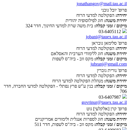
jonathangov@mail.tau.ac.il
פרופ' יובל גובני
יחידה:
הפקולטה למדעי הרוח
יחידת משנה:
חוג לפילוסופיה יהודית
מיקום / זמני קבלה:
בית משה שרת למדעי החינוך, חדר 324
03-6405112
jobani@tauex.tau.ac.il
פרופ' סלימאן גובראן
יחידה:
הפקולטה למדעי הרוח
יחידת משנה:
חוג ללימודי הערבית והאסלאם
מיקום / זמני קבלה:
מקס ווב - ביה"ס לשפות
jubranj@gmail.com
פרופ' נורית גוברין
יחידה:
הפקולטה למדעי הרוח
יחידת משנה:
מנהלת הפקולטה למדעי הרוח
מיקום / זמני קבלה:
בנין ע"ש פרץ נפתלי - הפקולטה למדעי החברה, חדר
706
03-6407987
govrinur@tauex.tau.ac.il
פרופ' קרן [אלקלעי] גוט
יחידה:
הפקולטה למדעי הרוח
יחידת משנה:
חוג לספרות אנגלית ולימודים אמריקניים
מיקום / זמני קבלה:
מקס ווב - ביה"ס לשפות, חדר 511