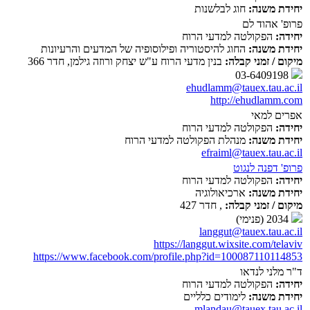
יחידת משנה:
חוג לבלשנות
פרופ' אהוד לם
יחידה:
הפקולטה למדעי הרוח
יחידת משנה:
החוג להיסטוריה ופילוסופיה של המדעים והרעיונות
מיקום / זמני קבלה:
בנין מדעי הרוח ע"ש יצחק ורוזה גילמן, חדר 366
03-6409198
ehudlamm@tauex.tau.ac.il
http://ehudlamm.com
אפרים למאי
יחידה:
הפקולטה למדעי הרוח
יחידת משנה:
מנהלת הפקולטה למדעי הרוח
efraiml@tauex.tau.ac.il
פרופ' דפנה לנגוט
יחידה:
הפקולטה למדעי הרוח
יחידת משנה:
ארכיאולוגיה
מיקום / זמני קבלה:
, חדר 427
2034 (פנימי)
langgut@tauex.tau.ac.il
https://langgut.wixsite.com/telaviv
https://www.facebook.com/profile.php?id=100087110114853
ד"ר מלני לנדאו
יחידה:
הפקולטה למדעי הרוח
יחידת משנה:
לימודים כלליים
mlandau@tauex.tau.ac.il