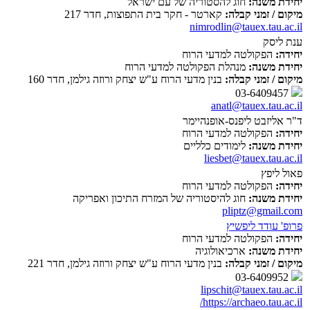
יחידת משנה:
חוג להסטוריה של עם ישראל
מיקום / זמני קבלה:
קארטר - חקר בית התפוצות, חדר 217
nimrodlin@tauex.tau.ac.il
ענת ליסק
יחידה:
הפקולטה למדעי הרוח
יחידת משנה:
מנהלת הפקולטה למדעי הרוח
מיקום / זמני קבלה:
בנין מדעי הרוח ע"ש יצחק ורוזה גילמן, חדר 160
03-6409457
anatl@tauex.tau.ac.il
ד"ר אליזבט ליפנס-אופנהיימר
יחידה:
הפקולטה למדעי הרוח
יחידת משנה:
לימודים כלליים
liesbet@tauex.tau.ac.il
פאול ליפץ
יחידה:
הפקולטה למדעי הרוח
יחידת משנה:
חוג להיסטוריה של המזרח התיכון ואפריקה
pliptz@gmail.com
פרופ' עודד ליפשיץ
יחידה:
הפקולטה למדעי הרוח
יחידת משנה:
ארכיאולוגיה
מיקום / זמני קבלה:
בנין מדעי הרוח ע"ש יצחק ורוזה גילמן, חדר 221
03-6409952
lipschit@tauex.tau.ac.il
https://archaeo.tau.ac.il/