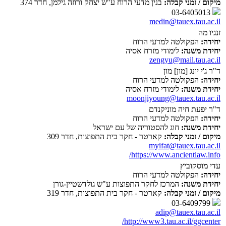
מיקום / זמני קבלה:
בנין מדעי הרוח ע"ש יצחק ורוזה גילמן, חדר 374
03-6405013
medin@tauex.tau.ac.il
זנגיו מה
יחידה:
הפקולטה למדעי הרוח
יחידת משנה:
לימודי מזרח אסיה
zengyu@mail.tau.ac.il
ד"ר ג'י יונג [מון] מון
יחידה:
הפקולטה למדעי הרוח
יחידת משנה:
לימודי מזרח אסיה
moonjiyoung@tauex.tau.ac.il
ד"ר יפעת חיה מוניקנדם
יחידה:
הפקולטה למדעי הרוח
יחידת משנה:
חוג להסטוריה של עם ישראל
מיקום / זמני קבלה:
קארטר - חקר בית התפוצות, חדר 309
myifat@tauex.tau.ac.il
https://www.ancientlaw.info/
עדי מוסקוביץ
יחידה:
הפקולטה למדעי הרוח
יחידת משנה:
המרכז לחקר התפוצות ע"ש גולדשטיין-גורן
מיקום / זמני קבלה:
קארטר - חקר בית התפוצות, חדר 319
03-6409799
adip@tauex.tau.ac.il
http://www3.tau.ac.il/ggcenter/