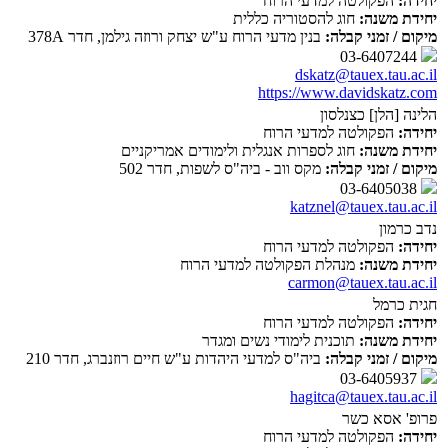
יחידה:
הפקולטה למדעי הרוח
יחידת משנה:
חוג להסטוריה כללית
מיקום / זמני קבלה:
בנין מדעי הרוח ע"ש יצחק ורוזה גילמן, חדר 378A
03-6407244
dskatz@tauex.tau.ac.il
https://www.davidskatz.com
הלינה [הלן] כצנלסון
יחידה:
הפקולטה למדעי הרוח
יחידת משנה:
חוג לספרות אנגלית ולימודים אמריקניים
מיקום / זמני קבלה:
מקס ווב - ביה"ס לשפות, חדר 502
03-6405038
katznel@tauex.tau.ac.il
נדב כרמון
יחידה:
הפקולטה למדעי הרוח
יחידת משנה:
מנהלת הפקולטה למדעי הרוח
carmon@tauex.tau.ac.il
חגית כרמל
יחידה:
הפקולטה למדעי הרוח
יחידת משנה:
תוכנית לימודי נשים ומגדר
מיקום / זמני קבלה:
ביה"ס למדעי היהדות ע"ש חיים רוזנברג, חדר 210
03-6405937
hagitca@tauex.tau.ac.il
פרופ' אסא כשר
יחידה:
הפקולטה למדעי הרוח