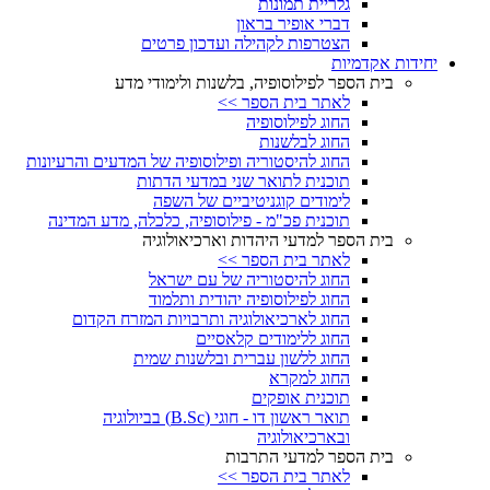
גלריית תמונות
דברי אופיר בראון
הצטרפות לקהילה ועדכון פרטים
יחידות אקדמיות
בית הספר לפילוסופיה, בלשנות ולימודי מדע
לאתר בית הספר >>
החוג לפילוסופיה
החוג לבלשנות
החוג להיסטוריה ופילוסופיה של המדעים והרעיונות
תוכנית לתואר שני במדעי הדתות
לימודים קוגניטיביים של השפה
תוכנית פכ"מ - פילוסופיה, כלכלה, מדע המדינה
בית הספר למדעי היהדות וארכיאולוגיה
לאתר בית הספר >>
החוג להיסטוריה של עם ישראל
החוג לפילוסופיה יהודית ותלמוד
החוג לארכיאולוגיה ותרבויות המזרח הקדום
החוג ללימודים קלאסיים
החוג ללשון עברית ובלשנות שמית
החוג למקרא
תוכנית אופקים
תואר ראשון דו - חוגי (B.Sc) בביולוגיה
ובארכיאולוגיה
בית הספר למדעי התרבות
לאתר בית הספר >>