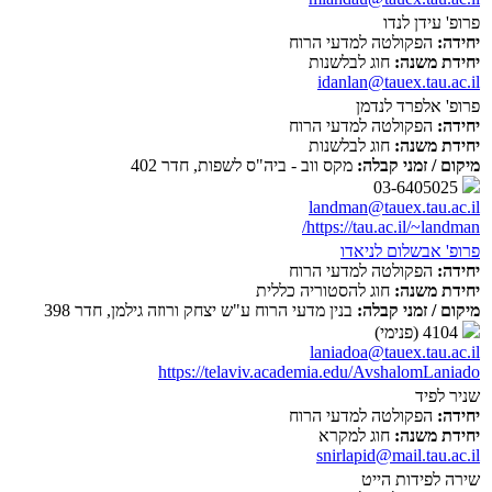
פרופ' עידן לנדו
יחידה:
הפקולטה למדעי הרוח
יחידת משנה:
חוג לבלשנות
idanlan@tauex.tau.ac.il
פרופ' אלפרד לנדמן
יחידה:
הפקולטה למדעי הרוח
יחידת משנה:
חוג לבלשנות
מיקום / זמני קבלה:
מקס ווב - ביה"ס לשפות, חדר 402
03-6405025
landman@tauex.tau.ac.il
https://tau.ac.il/~landman/
פרופ' אבשלום לניאדו
יחידה:
הפקולטה למדעי הרוח
יחידת משנה:
חוג להסטוריה כללית
מיקום / זמני קבלה:
בנין מדעי הרוח ע"ש יצחק ורוזה גילמן, חדר 398
4104 (פנימי)
laniadoa@tauex.tau.ac.il
https://telaviv.academia.edu/AvshalomLaniado
שניר לפיד
יחידה:
הפקולטה למדעי הרוח
יחידת משנה:
חוג למקרא
snirlapid@mail.tau.ac.il
שירה לפידות הייט