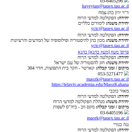
03-6405296
hayeytan@tauex.tau.ac.il
ד"ר ירון כהן-צמח
יחידה:
הפקולטה למדעי הרוח
יחידת משנה:
לימודים כלליים
yctc@tauex.tau.ac.il
יחידה:
הפקולטה למדעי הרוח
יחידת משנה:
מכון כהן להיסטוריה ופילוסופיה של המדעים והרעיונות
yctc@tauex.tau.ac.il
פרופ' מעוז [מעוז כהנא] כהנא
יחידה:
הפקולטה למדעי הרוח
יחידת משנה:
חוג להסטוריה של עם ישראל
מיקום / זמני קבלה:
קארטר - חקר בית התפוצות, חדר 304
053-5271477
maozk@tauex.tau.ac.il
https://telaviv.academia.edu/MaozKahana
מאור כוכבי
יחידה:
הפקולטה למדעי הרוח
יחידת משנה:
מנהלת הפקולטה למדעי הרוח
מיקום / זמני קבלה:
מקס ווב - ביה"ס לשפות
03-6405196
maork@tauex.tau.ac.il
נגה כנורי
יחידה:
הפקולטה למדעי הרוח