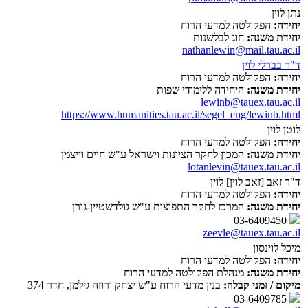
נתן לוין
יחידה:
הפקולטה למדעי הרוח
יחידת משנה:
חוג לבלשנות
nathanlewin@mail.tau.ac.il
ד"ר בברלי לוין
יחידה:
הפקולטה למדעי הרוח
יחידת משנה:
היחידה ללימודי שפות
lewinb@tauex.tau.ac.il
https://www.humanities.tau.ac.il/segel_eng/lewinb.html
לוטן לוין
יחידה:
הפקולטה למדעי הרוח
יחידת משנה:
המכון לחקר הציונות וישראל ע"ש חיים וייצמן
lotanlevin@tauex.tau.ac.il
ד"ר זאב [זאב לוין] לוין
יחידה:
הפקולטה למדעי הרוח
יחידת משנה:
המרכז לחקר התפוצות ע"ש גולדשטיין-גורן
03-6409450
zeevle@tauex.tau.ac.il
מיכל לוינסון
יחידה:
הפקולטה למדעי הרוח
יחידת משנה:
מנהלת הפקולטה למדעי הרוח
מיקום / זמני קבלה:
בנין מדעי הרוח ע"ש יצחק ורוזה גילמן, חדר 374
03-6409785