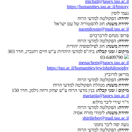
michall@tauex.tau.ac.il
https://humanities.tau.ac.il/history
נעמי לוסין
יחידה:
הפקולטה למדעי הרוח
יחידת משנה:
חוג להסטוריה של עם ישראל
naomilossin@mail.tau.ac.il
פרופ' מנחם לורברבוים
יחידה:
הפקולטה למדעי הרוח
יחידת משנה:
חוג לפילוסופיה יהודית
מיקום / זמני קבלה:
ביה"ס למדעי היהדות ע"ש חיים רוזנברג, חדר 303
03-6409790
menachem@tauex.tau.ac.il
https://tau.ac.il/humanities/jewishphilosophy
מריאן לזרוביץ
יחידה:
הפקולטה למדעי הרוח
יחידת משנה:
מנהלת הפקולטה למדעי הרוח
מיקום / זמני קבלה:
בנין מדעי הרוח ע"ש יצחק ורוזה גילמן, חדר 150
marianla@tauex.tau.ac.il
ד"ר שירי ליבר מילוא
יחידה:
הפקולטה למדעי הרוח
יחידת משנה:
לימודי מזרח אסיה
shirilieber@mail.tau.ac.il
נועה יפה ליבר נחמני
יחידה:
הפקולטה למדעי הרוח