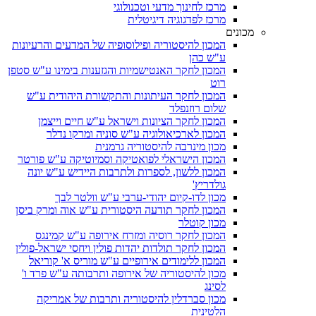
מרכז לחינוך מדעי וטכנולוגי
מרכז לפדגוגיה דיגיטלית
מכונים
המכון להיסטוריה ופילוסופיה של המדעים והרעיונות
ע"ש כהן
המכון לחקר האנטישמיות והגזענות בימינו ע"ש סטפן
רוט
המכון לחקר העיתונות והתקשורת היהודית ע"ש
שלום רוזנפלד
המכון לחקר הציונות וישראל ע"ש חיים וייצמן
המכון לארכיאולוגיה ע"ש סוניה ומרקו נדלר
מכון מינרבה להיסטוריה גרמנית
המכון הישראלי לפואטיקה וסמיוטיקה ע"ש פורטר
המכון ללשון, לספרות ולתרבות היידיש ע"ש יונה
גולדריץ'
מכון לדו-קיום יהודי-ערבי ע"ש וולטר לבך
המכון לחקר תודעה היסטורית ע"ש אוה ומרק ביסן
מכון קוטלר
המכון לחקר רוסיה ומזרח אירופה ע"ש קמינגס
המכון לחקר תולדות יהדות פולין ויחסי ישראל-פולין
המכון ללימודים אירופיים ע"ש מוריס א' קוריאל
מכון להיסטוריה של אירופה ותרבותה ע"ש פרד ו'
לסינג
מכון סברדלין להיסטוריה ותרבות של אמריקה
הלטינית