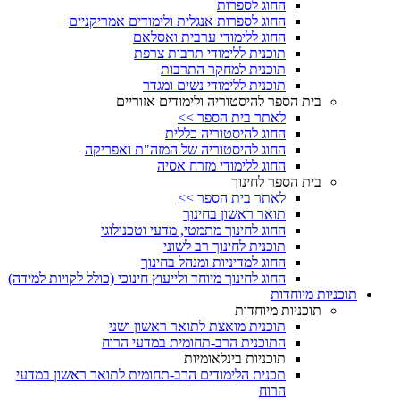
החוג לספרות
החוג לספרות אנגלית ולימודים אמריקניים
החוג ללימודי ערבית ואסלאם
תוכנית ללימודי תרבות צרפת
תוכנית למחקר התרבות
תוכנית ללימודי נשים ומגדר
בית הספר להיסטוריה ולימודים אזוריים
לאתר בית הספר >>
החוג להיסטוריה כללית
החוג להיסטוריה של המזה"ת ואפריקה
החוג ללימודי מזרח אסיה
בית הספר לחינוך
לאתר בית הספר >>
תואר ראשון בחינוך
החוג לחינוך מתמטי, מדעי וטכנולוגי
תוכנית לחינוך רב לשוני
החוג למדיניות ומנהל בחינוך
החוג לחינוך מיוחד ולייעוץ חינוכי (כולל לקויות למידה)
תוכניות מיוחדות
תוכניות מיוחדות
תוכנית מואצת לתואר ראשון ושני
התוכנית הרב-תחומית במדעי הרוח
תוכניות בינלאומיות
תכנית הלימודים הרב-תחומית לתואר ראשון במדעי
הרוח