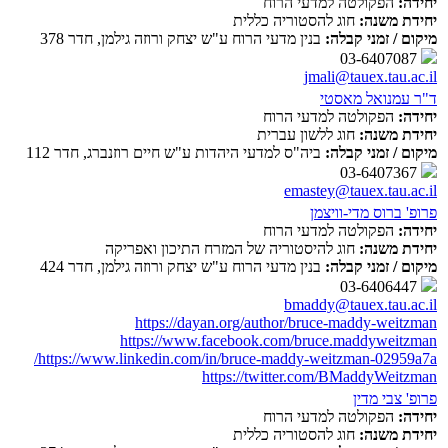
יחידה:
הפקולטה למדעי הרוח
יחידת משנה:
חוג להסטוריה כללית
מיקום / זמני קבלה:
בנין מדעי הרוח ע"ש יצחק ורוזה גילמן, חדר 378
03-6407087
jmali@tauex.tau.ac.il
ד"ר עמנואל מאסטי
יחידה:
הפקולטה למדעי הרוח
יחידת משנה:
חוג ללשון עברית
מיקום / זמני קבלה:
ביה"ס למדעי היהדות ע"ש חיים רוזנברג, חדר 112
03-6407367
emastey@tauex.tau.ac.il
פרופ' ברוס מדי-וויצמן
יחידה:
הפקולטה למדעי הרוח
יחידת משנה:
חוג להיסטוריה של המזרח התיכון ואפריקה
מיקום / זמני קבלה:
בנין מדעי הרוח ע"ש יצחק ורוזה גילמן, חדר 424
03-6406447
bmaddy@tauex.tau.ac.il
https://dayan.org/author/bruce-maddy-weitzman
https://www.facebook.com/bruce.maddyweitzman
https://www.linkedin.com/in/bruce-maddy-weitzman-02959a7a/
https://twitter.com/BMaddyWeitzman
פרופ' צבי מדין
יחידה:
הפקולטה למדעי הרוח
יחידת משנה:
חוג להסטוריה כללית