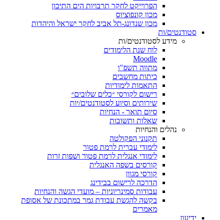
הפרוייקט לחקר תרבויות הים התיכון
מכון קונפוציוס
מכון שנדונג-תל אביב לחקר ישראל והיהדות
סטודנטים/ות
מידע לסטודנטים/ות
לוח שנת הלימודים
Moodle
מתווה תשפ"ו
כיתות מחשבים
התאמות לימודיות
רישום לקורסי ״כלים שלובים״
שירותים וסיוע לסטודנטים/יות
סיום תואר - הנחיות
שאלות ותשובות
נהלים והנחיות
תקנוני הפקולטה
לימודי עברית לרמת פטור
לימודי אנגלית לרמת פטור ושפות זרות
קורסים בשפה האנגלית
קורסי מגוון
הדרכה לרישום בבידינג
עבודות סמינריוניות – מועדי הגשה והנחיות
בקשה להגשת עבודת גמר במתכונת של אסופת
מאמרים
ידיעון