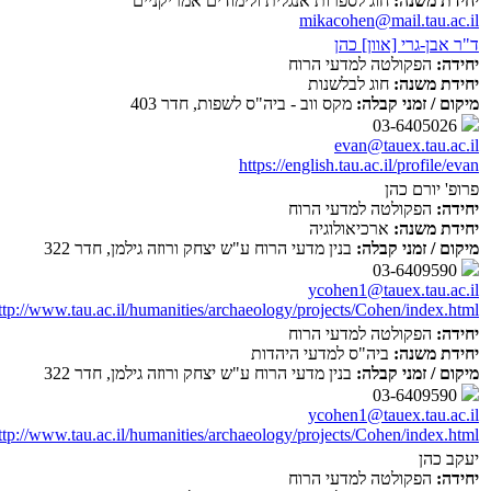
יחידת משנה:
חוג לספרות אנגלית ולימודים אמריקניים
mikacohen@mail.tau.ac.il
ד"ר אבן-גרי [אוון] כהן
יחידה:
הפקולטה למדעי הרוח
יחידת משנה:
חוג לבלשנות
מיקום / זמני קבלה:
מקס ווב - ביה"ס לשפות, חדר 403
03-6405026
evan@tauex.tau.ac.il
https://english.tau.ac.il/profile/evan
פרופ' יורם כהן
יחידה:
הפקולטה למדעי הרוח
יחידת משנה:
ארכיאולוגיה
מיקום / זמני קבלה:
בנין מדעי הרוח ע"ש יצחק ורוזה גילמן, חדר 322
03-6409590
ycohen1@tauex.tau.ac.il
ttp://www.tau.ac.il/humanities/archaeology/projects/Cohen/index.html
יחידה:
הפקולטה למדעי הרוח
יחידת משנה:
ביה"ס למדעי היהדות
מיקום / זמני קבלה:
בנין מדעי הרוח ע"ש יצחק ורוזה גילמן, חדר 322
03-6409590
ycohen1@tauex.tau.ac.il
ttp://www.tau.ac.il/humanities/archaeology/projects/Cohen/index.html
יעקב כהן
יחידה:
הפקולטה למדעי הרוח