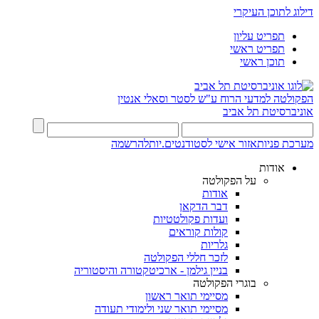
דילוג לתוכן העיקרי
תפריט עליון
תפריט ראשי
תוכן ראשי
הפקולטה למדעי הרוח
ע"ש לסטר וסאלי אנטין
אוניברסיטת תל אביב
מערכת פניות
אזור אישי לסטודנטים.יות
להרשמה
אודות
על הפקולטה
אודות
דבר הדקאן
ועדות פקולטטיות
קולות קוראים
גלריות
לזכר חללי הפקולטה
בניין גילמן - ארכיטקטורה והיסטוריה
בוגרי הפקולטה
מסיימי תואר ראשון
מסיימי תואר שני ולימודי תעודה