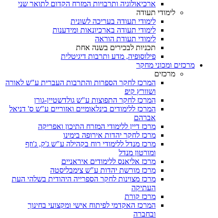
ארכיאולוגיה ותרבויות המזרח הקדום לתואר שני
לימודי תעודה
לימודי תעודה בעריכה לשונית
לימודי תעודה בארכיונאות ומידענות
לימודי תעודת הוראה
תכניות לבכירים בשנה אחת
פילוסופיה, מדע ותרבות דיגיטלית
מרכזים ומכוני מחקר
מרכזים
המרכז לחקר הספרות והתרבות העברית ע"ש לאורה
ושוורץ קיפ
המרכז לחקר התפוצות ע"ש גולדשטיין-גורן
המרכז ללימודים בינלאומיים ואזוריים ע"ש ס' דניאל
אברהם
מרכז דיין ללימודי המזרח התיכון ואפריקה
מרכז לחקר יהדות אירופה בימינו
מרכז מנדל ללימודי רוח בקהילה ע"ש ג'ק, ג'וזף
ומורטון מנדל
מרכז אליאנס ללימודים איראניים
מרכז מורשת יהדות ע"ש צימבליסטה
מרכז מצוינות לחקר הספרייה היהודית בשלהי העת
העתיקה
מרכז קורת
המרכז האקדמי לפיתוח אישי ומקצועי בחינוך
ובחברה