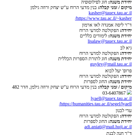
יחידת משנה:
חוג לפילוסופיה
מיקום / זמני קבלה:
בנין מדעי הרוח ע"ש יצחק ורוזה גילמן
kasher@tauex.tau.ac.il
https://www.tau.ac.il/~kasher/
ד"ר ליסה אמנדה לאו ארמון
יחידה:
הפקולטה למדעי הרוח
יחידת משנה:
לימודים כלליים
lisalaw@tauex.tau.ac.il
גיא לב
יחידה:
הפקולטה למדעי הרוח
יחידת משנה:
חוג לתורת הספרות הכללית
guylev@mail.tau.ac.il
פרופ' יעל לבוא
יחידה:
הפקולטה למדעי הרוח
יחידת משנה:
החוג לספרות
מיקום / זמני קבלה:
בנין מדעי הרוח ע"ש יצחק ורוזה גילמן, חדר 482
03-6407867
lyaell@tauex.tau.ac.il
https://humanities.tau.ac.il/segel/lyaell/
עדי לבנון
יחידה:
הפקולטה למדעי הרוח
יחידת משנה:
החוג לספרות
adi.aniati@mail.huji.ac.il
ד"ר חנה לבנת