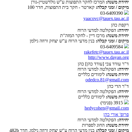
יחידת משנה:
המרכז לחקר התפוצות ע"ש גולדשטיין-גורן
מיקום / זמני קבלה:
קארטר - חקר בית התפוצות, חדר 100
03-6409390
yaacovc@tauex.tau.ac.il
רקפת כהן
יחידה:
הפקולטה למדעי הרוח
יחידת משנה:
מרכז דיין - לחקר המזה"ת
מיקום / זמני קבלה:
בנין מדעי הרוח ע"ש יצחק ורוזה גילמן
03-6409584
rakefetc@tauex.tau.ac.il
http://www.dayan.org
ד"ר עודד צבי [עודד כהן] כהן
יחידה:
הפקולטה למדעי הרוח
יחידת משנה:
לימודים כלליים
odedco.81@gmail.com
ד"ר הדי כהן
יחידה:
הפקולטה למדעי הרוח
יחידת משנה:
לימודים כלליים
3915 (פנימי)
hedycohen@gmail.com
פרופ' אורי כהן
יחידה:
הפקולטה למדעי הרוח
יחידת משנה:
החוג לספרות
מיקום / זמני קבלה:
בנין מדעי הרוח ע"ש יצחק ורוזה גילמן, חדר 482b