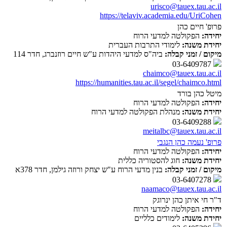
urisco@tauex.tau.ac.il
https://telaviv.academia.edu/UriCohen
פרופ' חיים כהן
יחידה:
הפקולטה למדעי הרוח
יחידת משנה:
לימודי התרבות העברית
מיקום / זמני קבלה:
ביה"ס למדעי היהדות ע"ש חיים רוזנברג, חדר 114
03-6409787
chaimco@tauex.tau.ac.il
https://humanities.tau.ac.il/segel/chaimco.html
מיטל כהן בורד
יחידה:
הפקולטה למדעי הרוח
יחידת משנה:
מנהלת הפקולטה למדעי הרוח
03-6409288
meitalbc@tauex.tau.ac.il
פרופ' נעמה כהן הנגבי
יחידה:
הפקולטה למדעי הרוח
יחידת משנה:
חוג להסטוריה כללית
מיקום / זמני קבלה:
בנין מדעי הרוח ע"ש יצחק ורוזה גילמן, חדר 378א
03-6407278
naamaco@tauex.tau.ac.il
ד"ר חי איתן כהן ינרוגק
יחידה:
הפקולטה למדעי הרוח
יחידת משנה:
לימודים כלליים